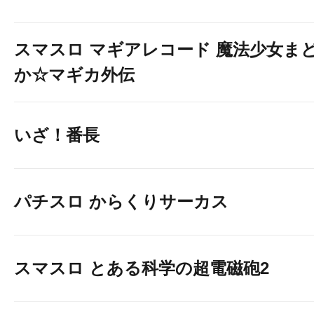
スマスロ マギアレコード 魔法少女ま
か☆マギカ外伝
いざ！番長
パチスロ からくりサーカス
スマスロ とある科学の超電磁砲2