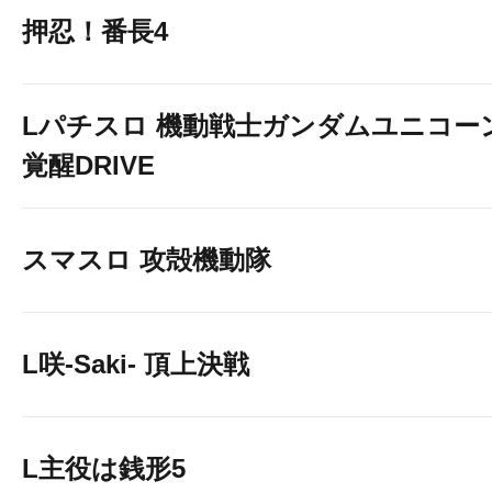
押忍！番長4
Lパチスロ 機動戦士ガンダムユニコー
覚醒DRIVE
スマスロ 攻殻機動隊
L咲-Saki- 頂上決戦
L主役は銭形5