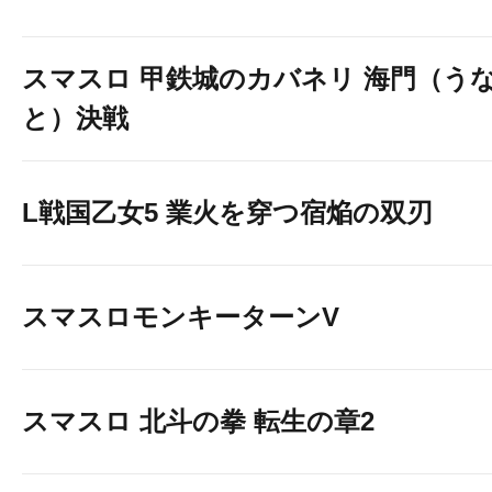
スマスロ 甲鉄城のカバネリ 海門（う
と）決戦
L戦国乙女5 業火を穿つ宿焔の双刃
スマスロモンキーターンV
スマスロ 北斗の拳 転生の章2