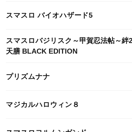
スマスロ バイオハザード5
スマスロバジリスク～甲賀忍法帖～絆
天膳 BLACK EDITION
プリズムナナ
マジカルハロウィン８