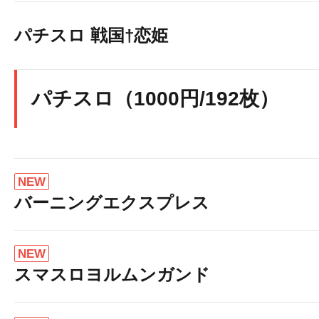
パチスロ 戦国†恋姫
パチスロ（1000円/192枚）
NEW
バーニングエクスプレス
NEW
スマスロヨルムンガンド