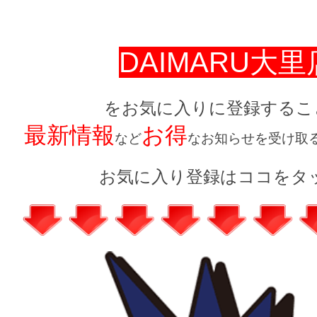
DAIMARU大里
をお気に入りに登録するこ
最新情報
お得
など
なお知らせを受け取
お気に入り登録はココをタッ