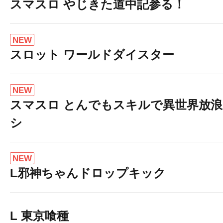
スマスロ やじきた道中記参る！
NEW
スロット ワールドダイスター
NEW
スマスロ とんでもスキルで異世界放
シ
NEW
L邪神ちゃんドロップキック
L 東京喰種