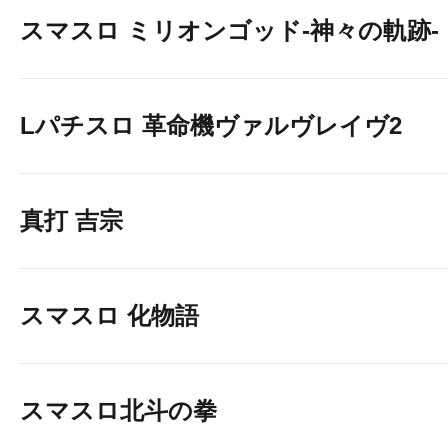
スマスロ ミリオンゴッド-神々の軌跡-
Lパチスロ 革命機ヴァルヴレイヴ2
真打 吉宗
スマスロ 化物語
スマスロ北斗の拳