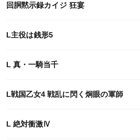
回胴黙示録カイジ 狂宴
L主役は銭形5
L 真・一騎当千
L戦国乙女4 戦乱に閃く炯眼の軍師
L 絶対衝激Ⅳ