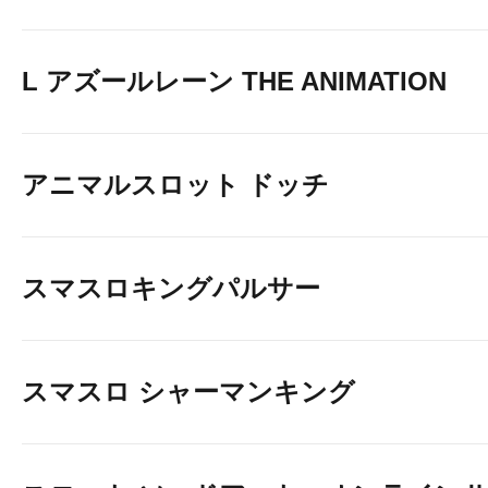
L アズールレーン THE ANIMATION
アニマルスロット ドッチ
スマスロキングパルサー
スマスロ シャーマンキング