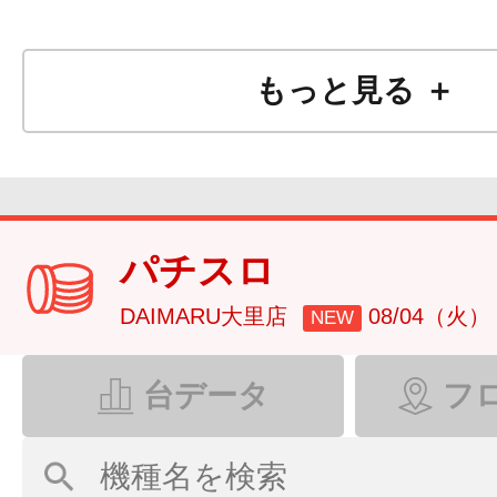
もっと見る ＋
パチスロ
DAIMARU大里店
08/04（火）
NEW
台データ
フ