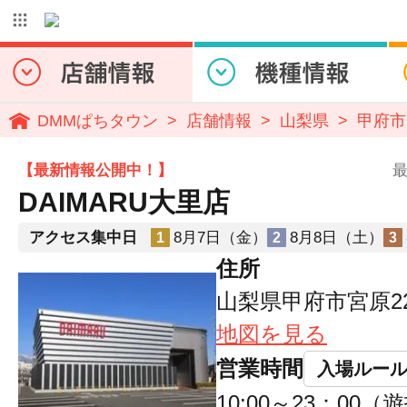
DMMぱちタウン
店舗情報
山梨県
甲府市
【最新情報公開中！】
最
DAIMARU大里店
アクセス集中日
8月7日（金）
8月8日（土）
1
2
3
住所
山梨県甲府市宮原22
地図を見る
営業時間
入場ルー
10:00～23：00（