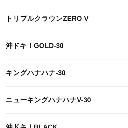
トリプルクラウンZERO V
沖ドキ！GOLD-30
キングハナハナ-30
ニューキングハナハナV-30
沖ドキ！BLACK