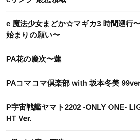
e 魔法少女まどか☆マギカ3 時間遡行
始まりの願い〜
PA花の慶次〜蓮
PAコマコマ倶楽部 with 坂本冬美 99ver
P宇宙戦艦ヤマト2202 -ONLY ONE- LI
HT Ver.