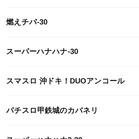
燃えチバ-30
スーパーハナハナ-30
スマスロ 沖ドキ！DUOアンコール
パチスロ甲鉄城のカバネリ