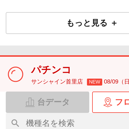
もっと見る ＋
パチンコ
サンシャイン首里店
08/09（
NEW
台データ
フ