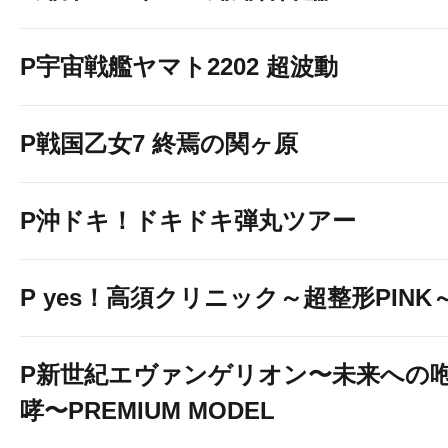
P宇宙戦艦ヤマト2202 超波動
P戦国乙女7 終焉の関ヶ原
P沖ドキ！ドキドキ弾丸ツアー
P yes！高須クリニック～超整形PINK
P新世紀エヴァンゲリオン〜未来への
哮〜PREMIUM MODEL