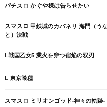
パチスロ かぐや様は告らせたい
LINEのお友達追加は下記
バナーをクリックしてね（●
スマスロ 甲鉄城のカバネリ 海門（う
と）決戦
L戦国乙女5 業火を穿つ宿焔の双刃
L 東京喰種
スマスロ ミリオンゴッド-神々の軌跡-