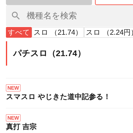
すべて
スロ （21.74）
スロ （2.24円
パチスロ（21.74）
NEW
スマスロ やじきた道中記参る！
NEW
真打 吉宗