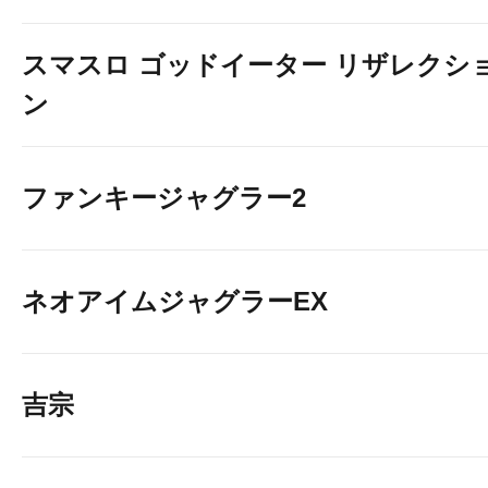
スマスロ ゴッドイーター リザレクシ
ン
ファンキージャグラー2
ネオアイムジャグラーEX
吉宗