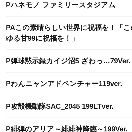
Pハネモノ ファミリースタジアム
PAこの素晴らしい世界に祝福を！「こ
ゆる甘99に祝福を！」
P弾球黙示録カイジ沼5 ざわっ…79Ver.
Pわんニャンアドベンチャー119ver.
P攻殻機動隊SAC_2045 199LTver.
P緋弾のアリア～緋緋神降臨～199Ver.