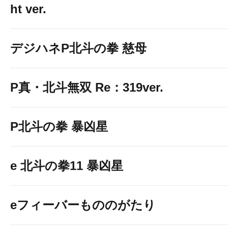
ht ver.
デジハネP北斗の拳 慈母
P真・北斗無双 Re：319ver.
P北斗の拳 暴凶星
e 北斗の拳11 暴凶星
eフィーバーもののがたり