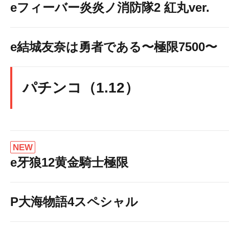
eフィーバー炎炎ノ消防隊2 紅丸ver.
e結城友奈は勇者である〜極限7500〜
パチンコ（1.12）
NEW
e牙狼12黄金騎士極限
P大海物語4スペシャル