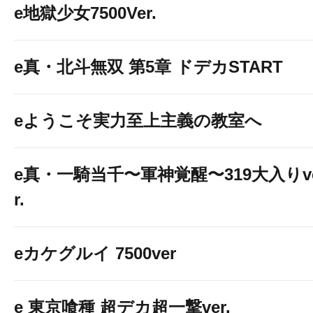
e地獄少女7500Ver.
e真・北斗無双 第5章 ドデカSTART
eようこそ実力至上主義の教室へ
e真・一騎当千〜軍神覚醒〜319大入りv
r.
eカケグルイ 7500ver
e 東京喰種 超デカ超一撃ver.