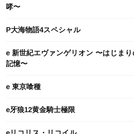
哮〜
P大海物語4スペシャル
e 新世紀エヴァンゲリオン 〜はじまり
記憶〜
e 東京喰種
e牙狼12黄金騎士極限
eリコリス・リコイル