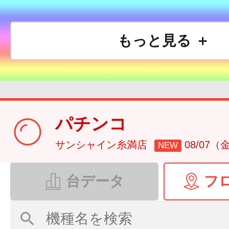
もっと見る ＋
パチンコ
サンシャイン糸満店
08/07（
NEW
台データ
フ