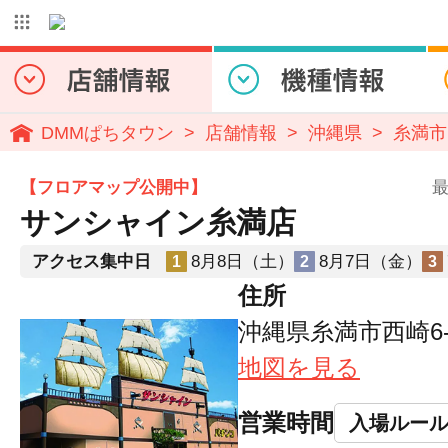
DMMぱちタウン
店舗情報
沖縄県
糸満市
【フロアマップ公開中】
最
サンシャイン糸満店
アクセス集中日
8月8日（土）
8月7日（金）
1
2
3
住所
沖縄県糸満市西崎6-
地図を見る
営業時間
入場ルー