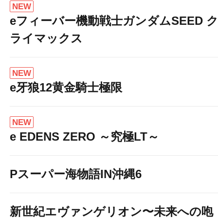
NEW
eフィーバー機動戦士ガンダムSEED 
ライマックス
NEW
e牙狼12黄金騎士極限
NEW
e EDENS ZERO ～究極LT～
Pスーパー海物語IN沖縄6
新世紀エヴァンゲリオン〜未来への咆