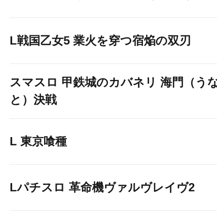
L戦国乙女5 業火を穿つ宿焔の双刃
スマスロ 甲鉄城のカバネリ 海門（う
と）決戦
L 東京喰種
Lパチスロ 革命機ヴァルヴレイヴ2