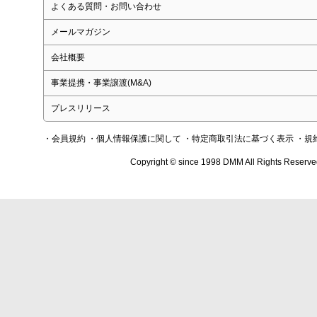
よくある質問・お問い合わせ
メールマガジン
会社概要
事業提携・事業譲渡(M&A)
プレスリリース
・会員規約
・個人情報保護に関して
・特定商取引法に基づく表示
・規
Copyright © since 1998 DMM All Rights Reserve