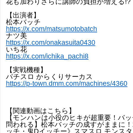
花も加わりさらに講師の負担が増える!?
【出演者】
松本バッチ
https://x.com/matsumotobatch
ナツ美
https://x.com/onakasuita0430
いち花
https://x.com/ichika_pachi8
【実戦機種】
パチスロ からくりサーカス
https://p-town.dmm.com/machines/4360
【関連動画はこちら】
【モンハンは小役のヒキが超重要！バッ
問われる】松本バッチの成すがままに！2
ッチ・鬼Dイッチー》スマスロ モンス