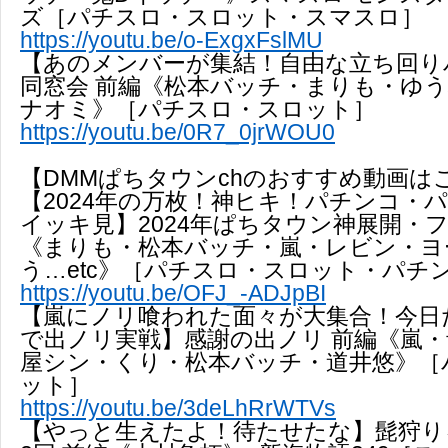
ズ［パチスロ・スロット・スマスロ］
https://youtu.be/o-ExgxFslMU
【あのメンバーが集結！自由な立ち回り
同窓会 前編《松本バッチ・まりも・ゆ
ナオミ》［パチスロ・スロット］
https://youtu.be/0R7_0jrWOU0
【DMMぱちタウンchのおすすめ動画は
【2024年の万枚！神ヒキ！パチンコ・
イッキ見】2024年ぱちタウン神展開・
《まりも・松本バッチ・嵐・レビン・ヨ
う…etc》［パチスロ・スロット・パチ
https://youtu.be/OFJ_-ADJpBI
【嵐にノリ喰われた面々が大集合！今日
で出ノリ実戦】感謝の出ノリ 前編《嵐
屋シン・くり・松本バッチ・道井悠》［
ット］
https://youtu.be/3deLhRrWTVs
【やっと生えたよ！待たせたな】髭狩り