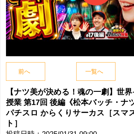
前へ
一覧へ
【ナツ美が決める！魂の一劇】世界
授業 第17回 後編《松本バッチ・
パチスロ からくりサーカス［スマ
ト］
投稿日時：2025/01/31 09:00