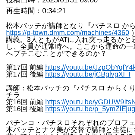
再生時間：0:34:21
松本バッチが講師となり『パチスロ か
https://p-town.dmm.com/machines/4360
講義。3人ともがATに入れ突っ走るかと
し、全員が通常時へ。ここから運命の一
へブチこむことができるのか？
第17回 前編
https://youtu.be/JzpObYqfY4
第17回 後編
https://youtu.be/jCBglvgXI_I
講師：松本バッチの『パチスロ からく
チラ
第16回 前編
https://youtu.be/yGDUW9Its
第16回 後編
https://youtu.be/p_5ymZIEju
パチンコ・パチスロそれぞれのプロフ
本バッチとナツ美が交替で講師と生徒に