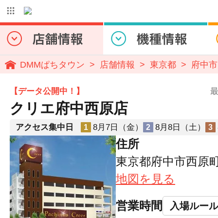
DMMぱちタウン
店舗情報
東京都
府中市
【データ公開中！】
最
クリエ府中西原店
アクセス集中日
8月7日（金）
8月8日（土）
1
2
3
住所
東京都府中市西原町1
地図を見る
営業時間
入場ルー