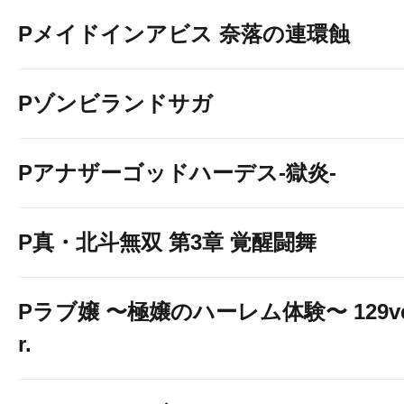
Pメイドインアビス 奈落の連環蝕
Pゾンビランドサガ
Pアナザーゴッドハーデス-獄炎-
P真・北斗無双 第3章 覚醒闘舞
Pラブ嬢 〜極嬢のハーレム体験〜 129v
r.