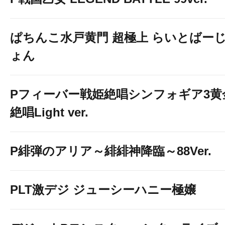
お友達登録お願いします
ぱちんこ水戸黄門 超極上 らいとばー
ょん
Pフィーバー戦姫絶唱シンフォギア3黄
絶唱Light ver.
P緋弾のアリア～緋緋神降臨～88Ver.
PLT激デジ ジューシーハニー極嬢