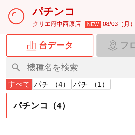
パチンコ
クリエ府中西原店
08/03（月
NEW
台データ
フ
すべて
パチ （4）
パチ （1）
パチンコ（4）