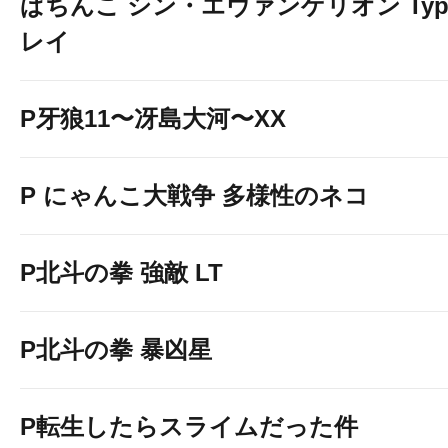
ぱちんこ シン・エヴァンゲリオン Typ
レイ
P牙狼11〜冴島大河〜XX
P にゃんこ大戦争 多様性のネコ
P北斗の拳 強敵 LT
P北斗の拳 暴凶星
P転生したらスライムだった件