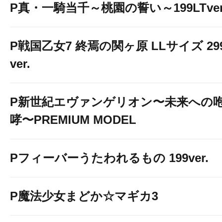
P真・一騎当千～桃園の誓い～199LTver
P戦国乙女7 終焉の関ヶ原 LLサイズ 29
ver.
P新世紀エヴァンゲリオン〜未来への
哮〜PREMIUM MODEL
Pフィーバーうたわれるもの 199ver.
P魔法少女まどか☆マギカ3