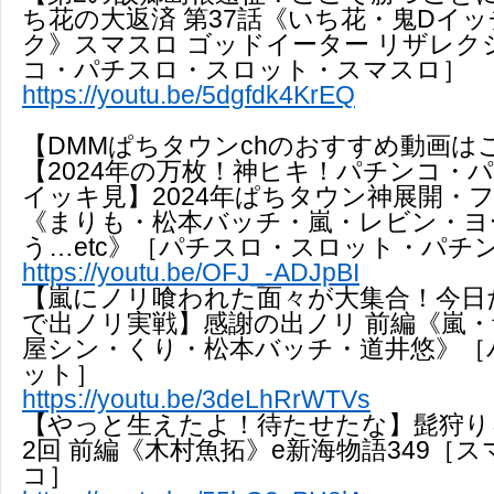
ち花の大返済 第37話《いち花・鬼Dイ
ク》スマスロ ゴッドイーター リザレク
コ・パチスロ・スロット・スマスロ］
https://youtu.be/5dgfdk4KrEQ
【DMMぱちタウンchのおすすめ動画は
【2024年の万枚！神ヒキ！パチンコ・
イッキ見】2024年ぱちタウン神展開・
《まりも・松本バッチ・嵐・レビン・ヨ
う…etc》［パチスロ・スロット・パチ
https://youtu.be/OFJ_-ADJpBI
【嵐にノリ喰われた面々が大集合！今日
で出ノリ実戦】感謝の出ノリ 前編《嵐
屋シン・くり・松本バッチ・道井悠》［
ット］
https://youtu.be/3deLhRrWTVs
【やっと生えたよ！待たせたな】髭狩り
2回 前編《木村魚拓》e新海物語349［
コ］