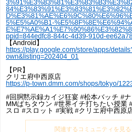
3%91%E3%83%81%E3%83%B3%E3%8
84%E3%83%91%E3%83%81%E3%82%
D%E3%81%AE%E6%9C%80%E6%96%
5%E5%A0%B1-%E5%8F%8E%E6%94%
E%E7%AE%A1%E7%90%86%E3%82%82/
ppid=844edfc8-844c-4d39-910d-ee62a7
【Android】
https://play.google.com/store/apps/detai
own&listing=202404_01
【PR】
クリエ府中西原店
https://p-town.dmm.com/shops/tokyo/122
#回胴黙示録カイジ狂宴 #松本バッチ #ナツ
MMぱちタウン #世界イチ打ちたい授業 
スロ #スロット #実戦 #クリエ府中西原店
関連するコミュニティを見る