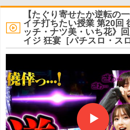
【たぐり寄せたか逆転の一
イチ打ちたい授業 第20回
ッチ・ナツ美・いち花》回
イジ 狂宴［パチスロ・ス