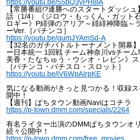
https://youtu.be/55bQ3yPH8lA
【常勝番組!?連勝へのスタートダッシュ】DB
話（1/4）《ジロウ・もっくん・ガット
ロギー》P緋弾のアリア～緋緋神降臨～
ーVer.［パチンコ］
https://youtu.be/gumJYAmSd-A
【32名のガチバトルトーナメント開幕
ー日本統一 1回戦 チーム神奈川vsチーム
美香・たなちゅう・ウシオ・レビン》ス
［パチンコ・パチスロ・スロット］
https://youtu.be/iV6WpAIrpKE
気になる動画がきっと見つかる！収録ス
開中！
【週刊】ぱちタウン動画Naviはコチラ
https://p-town.dmm.com/specials/2264
有名ライター出演のDMMぱちタウンオ
続々公開中！
https://p-town.dmm.com/free_movies