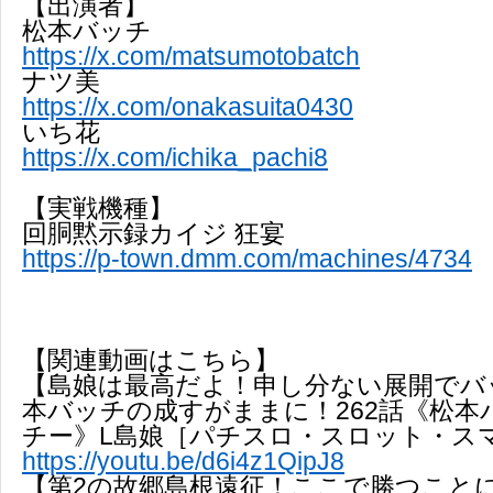
【出演者】
松本バッチ
https://x.com/matsumotobatch
ナツ美
https://x.com/onakasuita0430
いち花
https://x.com/ichika_pachi8
【実戦機種】
回胴黙示録カイジ 狂宴
https://p-town.dmm.com/machines/4734
【関連動画はこちら】
【島娘は最高だよ！申し分ない展開でバ
本バッチの成すがままに！262話《松本
チー》L島娘［パチスロ・スロット・ス
https://youtu.be/d6i4z1QipJ8
【第2の故郷島根遠征！ここで勝つこと