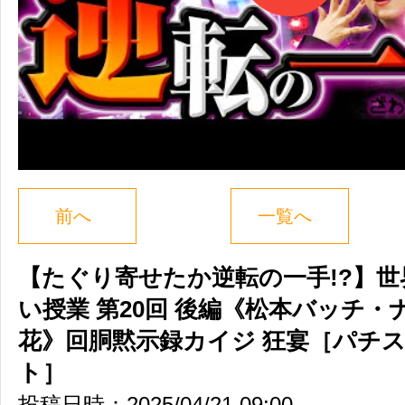
前へ
一覧へ
【たぐり寄せたか逆転の一手!?】
い授業 第20回 後編《松本バッチ・
花》回胴黙示録カイジ 狂宴［パチ
ト］
投稿日時：2025/04/21 09:00