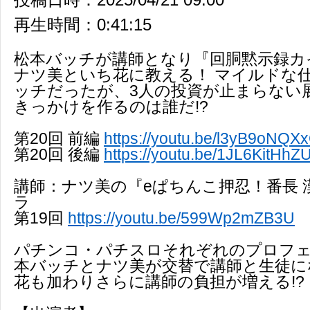
再生時間：0:41:15
松本バッチが講師となり『回胴黙示録カ
ナツ美といち花に教える！ マイルドな
ッチだったが、3人の投資が止まらない
きっかけを作るのは誰だ!?
第20回 前編
https://youtu.be/l3yB9oNQX
第20回 後編
https://youtu.be/1JL6KitHhZ
講師：ナツ美の『eぱちんこ押忍！番長 
ラ
第19回
https://youtu.be/599Wp2mZB3U
パチンコ・パチスロそれぞれのプロフ
本バッチとナツ美が交替で講師と生徒に
花も加わりさらに講師の負担が増える!?