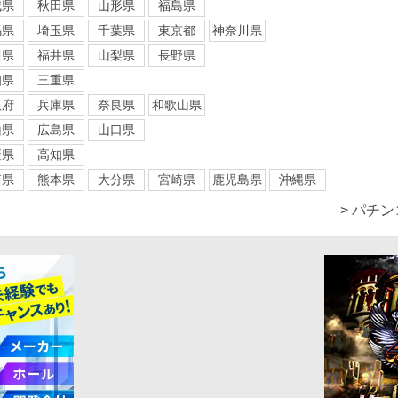
城県
秋田県
山形県
福島県
馬県
埼玉県
千葉県
東京都
神奈川県
川県
福井県
山梨県
長野県
知県
三重県
阪府
兵庫県
奈良県
和歌山県
山県
広島県
山口県
媛県
高知県
崎県
熊本県
大分県
宮崎県
鹿児島県
沖縄県
> パチ