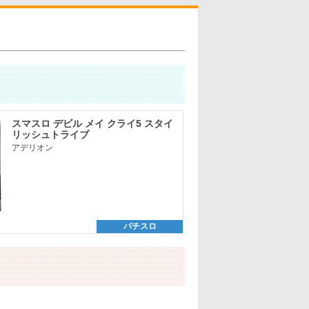
スマスロ デビル メイ クライ5 スタイ
リッシュトライブ
アデリオン
パチスロ