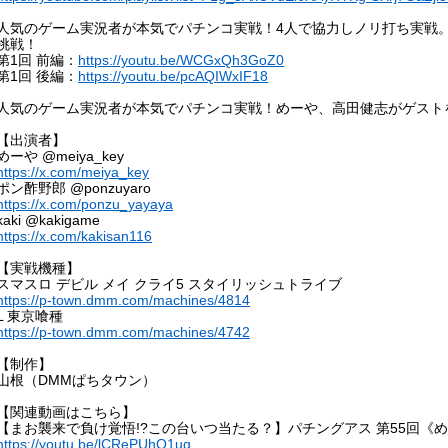
人気のゲーム実況者が本気でパチンコ実戦！4人で協力しノリ打ち実戦
挑戦！
第1回 前編：
https://youtu.be/WCGxQh3GoZ0
第1回 後編：
https://youtu.be/pcAQIWxIF18
人気のゲーム実況者が本気でパチンコ実戦！めーや、高田健志がゲスト
【出演者】
めーや @meiya_key
https://x.com/meiya_key
ポン酢野郎 @ponzuyaro
https://x.com/ponzu_yayaya
kaki @kakigame
https://x.com/kakisan116
【実戦機種】
スマスロ デビル メイ クライ5 スタイリッシュトライブ
https://p-town.dmm.com/machines/4814
L 東京喰種
https://p-town.dmm.com/machines/4742
【制作】
山根（DMMぱちタウン）
【関連動画はこちら】
【まお襲来で負け覚悟!?この台いつ当たる？】パチングアス 第55回
https://youtu.be/lCRePUhQ1ug