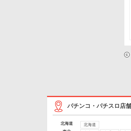
パチンコ・パチスロ店
北海道
北海道