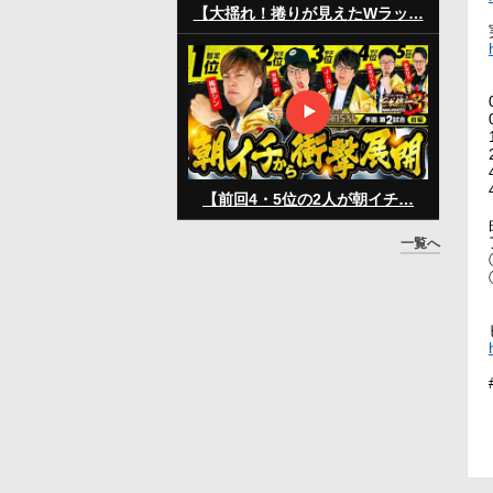
【大揺れ！捲りが見えたWラッ…
【前回4・5位の2人が朝イチ…
一覧へ