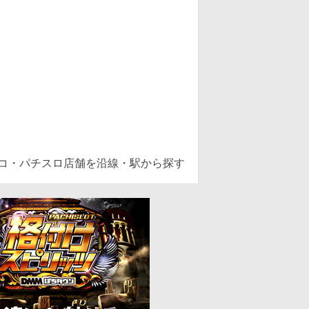
ンコ・パチスロ店舗を沿線・駅から探す