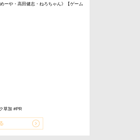
回《めーや・高田健志・ねろちゃん》【ゲーム
ク草加 #PR
る