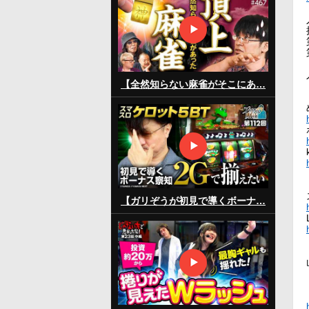
【全然知らない麻雀がそこにあ…
【ガリぞうが初見で導くボーナ…