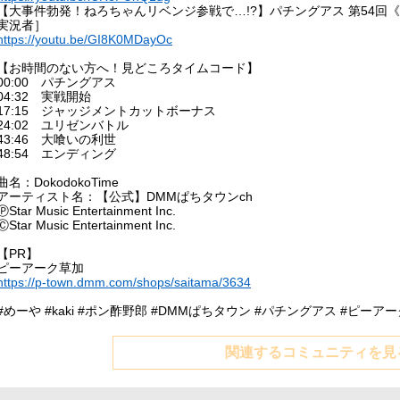
【大事件勃発！ねろちゃんリベンジ参戦で…!?】パチングアス 第54
実況者］
https://youtu.be/GI8K0MDayOc
【お時間のない方へ！見どころタイムコード】
00:00 パチングアス
04:32 実戦開始
17:15 ジャッジメントカットボーナス
24:02 ユリゼンバトル
43:46 大喰いの利世
48:54 エンディング
曲名：DokodokoTime
アーティスト名：【公式】DMMぱちタウンch
ⓅStar Music Entertainment Inc.
ⒸStar Music Entertainment Inc.
【PR】
ピーアーク草加
https://p-town.dmm.com/shops/saitama/3634
#めーや #kaki #ポン酢野郎 #DMMぱちタウン #パチングアス #ピーアー
関連するコミュニティを見