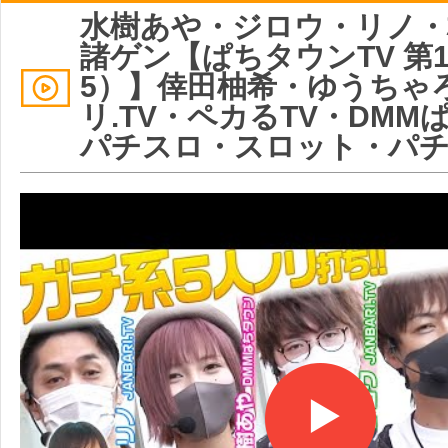
水樹あや・ジロウ・リノ・
諸ゲン【ぱちタウンTV 第1
5）】倖田柚希・ゆうちゃ
リ.TV・ペカるTV・DMM
パチスロ・スロット・パ