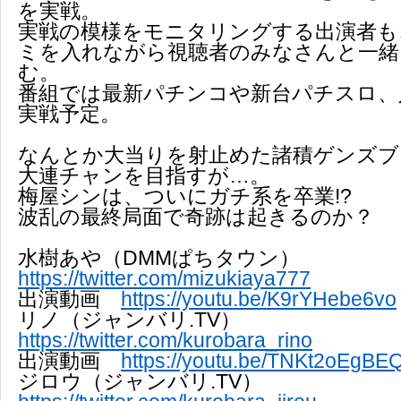
を実戦。
実戦の模様をモニタリングする出演者も
ミを入れながら視聴者のみなさんと一緒
む。
番組では最新パチンコや新台パチスロ、
実戦予定。
なんとか大当りを射止めた諸積ゲンズブ
大連チャンを目指すが…。
梅屋シンは、ついにガチ系を卒業!?
波乱の最終局面で奇跡は起きるのか？
水樹あや（DMMぱちタウン）
https://twitter.com/mizukiaya777
出演動画
https://youtu.be/K9rYHebe6vo
リノ（ジャンバリ.TV）
https://twitter.com/kurobara_rino
出演動画
https://youtu.be/TNKt2oEgBE
ジロウ（ジャンバリ.TV）