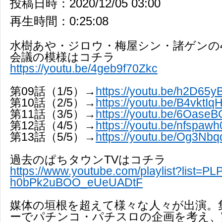
投稿日時：2020/12/05 03:00
再生時間：0:25:08
水樹あや・ジロウ・梅屋シン・諸ゲンの
会議の模様はコチラ
https://youtu.be/4geb9f70Zkc
第09話（1/5）→
https://youtu.be/h2D65
第10話（2/5）→
https://youtu.be/B4vktI
第11話（3/5）→
https://youtu.be/6Oase
第12話（4/5）→
https://youtu.be/nfspaw
第13話（5/5）→
https://youtu.be/Og3Nb
過去のぱちタウンTVはコチラ
https://www.youtube.com/playlist?list=
h0bPk2uBOO_eUeUADtF
媒体の垣根を超えて様々な人々が出演。
ーでパチンコ・パチスロの企画を考え、