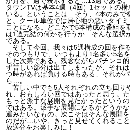
か月を、週で表示すると…13週である
タウンTVは基本4週（4回）1セットの
いる。ということは…そう、4本のみで
と、クール単位では居心地の悪いタイミ
ことになる。どこかで5本構成の番組を
は1週完結の何かを行うか…そんな選択
である。
そして今回、我々は5週構成の回を作
そのつもりで、いつもより1名多い5名
した次第である。残念ながらパチンコ的
ず苦しい部分は出てしまったが、それは
つ時があれば負ける時もある、それが
ら…。
苦しい中でも5人それぞれの立ち回り
れ、おもしろい回ではあったと思う。た
もっと派手な展開を見たかったというの
ではある。派手な展開になるかどうかな
運みたいなもの。次こそはそんな展開を
のだが…いや、きっと見せてくれること
放送分をお楽しみに！