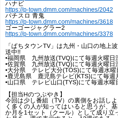
ハナビ
https://p-town.dmm.com/machines/2042
パチスロ 青鬼
https://p-town.dmm.com/machines/3618
ゴーゴージャグラー2
https://p-town.dmm.com/machines/3378
「ぱちタウンTV」は九州・山口の地上
送中!!
•福岡県 九州放送(TVQ)にて毎週火曜日
•佐賀県 九州放送(TVQ)にて毎週火曜日
•大分県 テレビ大分(TOS)にて毎週水
•鹿児島県 鹿児島テレビ(KTS)にて毎
•山口県 テレビ山口(TYS)にて毎週水曜
【担当Hのつぶやき】
今回は少し番組（TV）の裏側をお話し
く多くの人が知ってはいると思うが、基本
か月を1セット（クール）として成り立