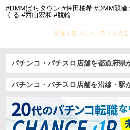
#DMMぱちタウン #倖田柚希 #DMM競輪
くる #西山宏和 #競輪
関連するコミュニティを見る
パチンコ・パチスロ店舗を都道府県
パチンコ・パチスロ店舗を沿線・駅