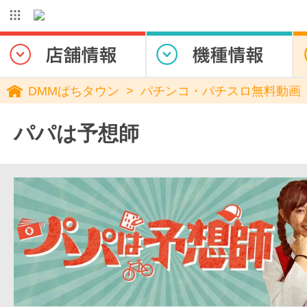
DMMぱちタウン
パチンコ・パチスロ無料動画
パパは予想師