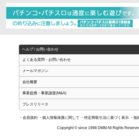
ヘルプ / お問い合わせ
よくある質問・お問い合わせ
メールマガジン
会社概要
事業提携・事業譲渡(M&A)
プレスリリース
・会員規約
・個人情報保護に関して
・特定商取引法に基づく表示
・規
Copyright © since 1998 DMM All Rights Reserve