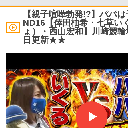
【親子喧嘩勃発!?】パパは
ND16【倖田柚希・七草い
ょ）・西山宏和】川崎競輪
日更新★★