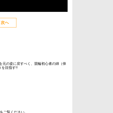
次へ
を元の姿に戻すべく、競輪初心者の姉（倖
を目指す!!
記をご覧ください。