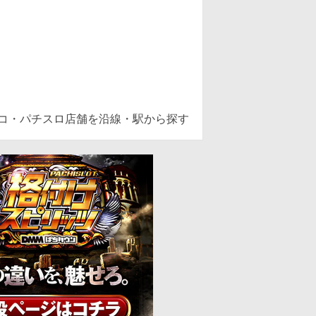
ンコ・パチスロ店舗を沿線・駅から探す