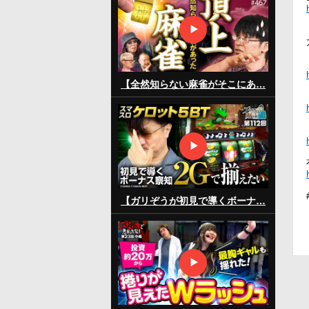
【全然知らない麻雀がそこにあ…
【ガリぞうが初見で導くボーナ…