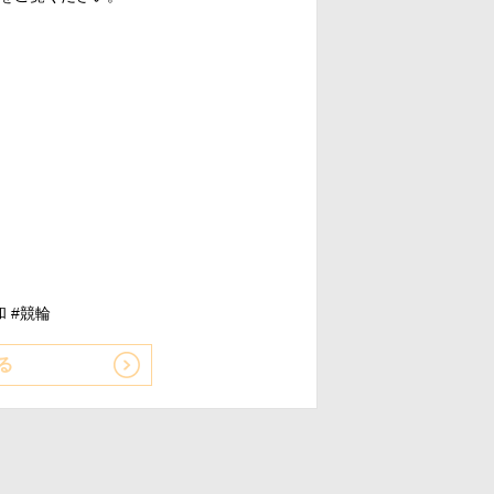
和 #競輪
る