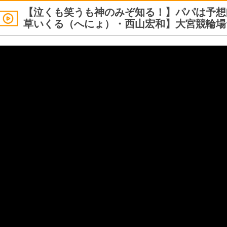
【泣くも笑うも神のみぞ知る！】パパは予想師
草いくる（へにょ）・西山宏和】大宮競輪場