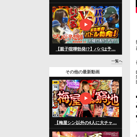
【親子喧嘩勃発!?】パパは予…
一覧へ
その他の最新動画
【梅屋シン以外の4人に大チャ…