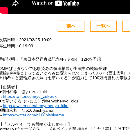
前へ
一覧へ
投稿日時：2021/02/25 10:00
再生時間：0:19:03
番組説明：「東日本発祥倉茂記念杯」の9R、12Rを予想！
DMMぱちタウンでお馴染みの倖田柚希が出演中の競輪番組!!
競輪の神様によってぬいぐるみに変えられてしまったパパ（西山宏和）
田柚希）と競輪好きの妹（七草いくる）が協力して100万円勝利の帯抜き
【出演者】
■倖田柚希 @yu_zukizuki
→
https://twitter.com/yu_zukizuki
■七草いくる（へにょ）@henyohenyo_kiku
→
https://twitter.com/henyohenyo_kiku
■西山宏和 @b168nishiyama
→
https://twitter.com/b168nishiyama
【「メルペイ」でも競輪が楽しめる！】
toreta+のチャージ方法に「メルペイ」が追加されました！詳しくは下