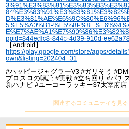
3%91%E3%83%81%E3%83%B3%E3%8
84%E3%83%91%E3%83%81%E3%82%
D%E3%81%AE%E6%9C%80%E6%96%
5%E5%A0%B1-%E5%8F%8E%E6%94%
E%E7%AE%A1%E7%90%86%E3%82%82/
ppid=844edfc8-844c-4d39-910d-ee62a7
【Android】
https://play.google.com/store/apps/detai
own&listing=202404_01
#ハッピージャグラーV3 #ガリぞう #DM
プロスロの嘱託 #実戦 #立ち回り #パチス
新ハナビ #ユーコーラッキー37太宰府店
関連するコミュニティを見る