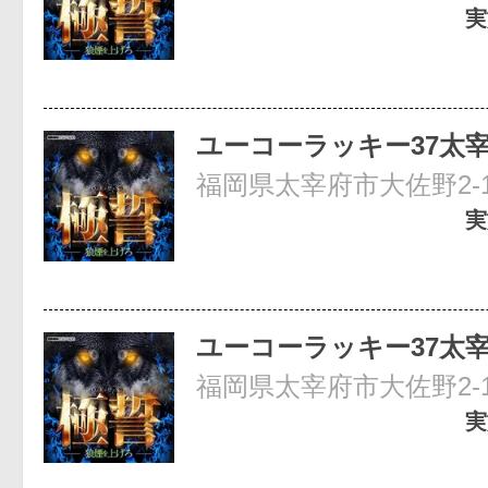
実
ユーコーラッキー37太
福岡県太宰府市大佐野2-1
実
ユーコーラッキー37太
福岡県太宰府市大佐野2-1
実