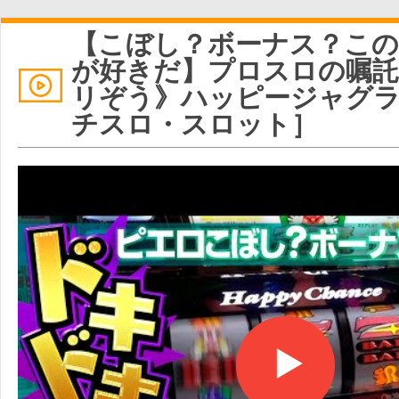
【こぼし？ボーナス？こ
が好きだ】プロスロの嘱託 
リぞう》ハッピージャグラ
チスロ・スロット］