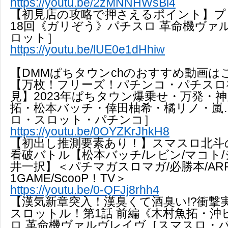
https://youtu.be/2zMNNHWsBi4
【初見店の攻略で押さえるポイント】プ
18回《ガリぞう》パチスロ 革命機ヴァ
ロット］
https://youtu.be/lUE0e1dHhiw
【DMMぱちタウンchのおすすめ動画は
【万枚！フリーズ！パチンコ・パチスロ
見】2023年ぱちタウン爆乗せ・万発・
拓・松本バッチ・倖田柚希・橘リノ・嵐…
ロ・スロット・パチンコ］
https://youtu.be/0OYZKrJhkH8
【初出し推測要素あり！】スマスロ北斗
看破バトル【松本バッチ/レビン/マコト/
井一択】＜パチマガスロマガ/必勝本/ARRO
1GAME/ScooP！TV＞
https://youtu.be/0-QFJj8rhh4
【漢気新章突入！漢臭くて酒臭い!?衝撃
スロットル！第1話 前編《木村魚拓・沖
ロ 革命機ヴァルヴレイヴ［スマスロ・