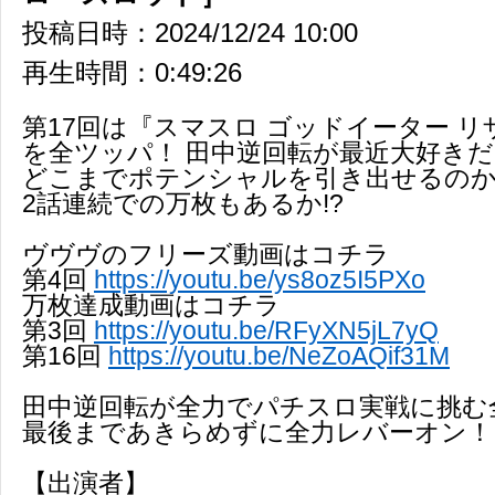
投稿日時：2024/12/24 10:00
再生時間：0:49:26
第17回は『スマスロ ゴッドイーター 
を全ツッパ！ 田中逆回転が最近大好き
どこまでポテンシャルを引き出せるのか
2話連続での万枚もあるか!?
ヴヴヴのフリーズ動画はコチラ
第4回
https://youtu.be/ys8oz5I5PXo
万枚達成動画はコチラ
第3回
https://youtu.be/RFyXN5jL7yQ
第16回
https://youtu.be/NeZoAQif31M
田中逆回転が全力でパチスロ実戦に挑む
最後まであきらめずに全力レバーオン！
【出演者】