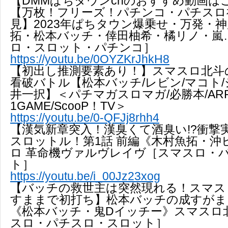
【DMMぱちタウンchのおすすめ動画は
【万枚！フリーズ！パチンコ・パチスロ
見】2023年ぱちタウン爆乗せ・万発・
拓・松本バッチ・倖田柚希・橘リノ・嵐…
ロ・スロット・パチンコ］
https://youtu.be/0OYZKrJhkH8
【初出し推測要素あり！】スマスロ北斗
看破バトル【松本バッチ/レビン/マコト/
井一択】＜パチマガスロマガ/必勝本/ARRO
1GAME/ScooP！TV＞
https://youtu.be/0-QFJj8rhh4
【漢気新章突入！漢臭くて酒臭い!?衝撃
スロットル！第1話 前編《木村魚拓・沖
ロ 革命機ヴァルヴレイヴ［スマスロ・
ト］
https://youtu.be/i_00Jz23xog
【バッチの救世主は突然現れる！スマス
すままで初打ち】松本バッチの成すがまま
《松本バッチ・鬼Dイッチー》スマスロ
スロ・パチスロ・スロット］