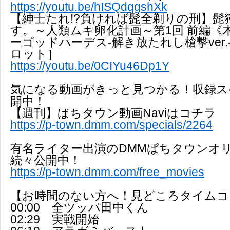
https://youtu.be/hISQdqgshXk
【紳士たれ!?負ければ髭全剃りの刑】髭
す。～人類ムキ卵化計画～第1回 前編《
ーゴッドハーデス-解き放たれし槍撃ver
ロット］
https://youtu.be/0CIYu46Dp1Y
気になる動画がきっと見つかる！収録ス
開中！
【週刊】ぱちタウン動画Naviはコチラ
https://p-town.dmm.com/specials/2264
有名ライター出演のDMMぱちタウンオ
続々公開中！
https://p-town.dmm.com/free_movies
【お時間のない方へ！見どころタイムコ
00:00 全ツッパ田中くん
02:29 実戦開始