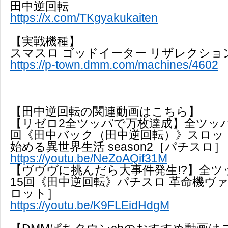
田中逆回転
https://x.com/TKgyakukaiten
【実戦機種】
スマスロ ゴッドイーター リザレクショ
https://p-town.dmm.com/machines/4602
【田中逆回転の関連動画はこちら】
【リゼロ2全ツッパで万枚達成】全ツッパ
回《田中バック（田中逆回転）》スロット
始める異世界生活 season2［パチスロ］
https://youtu.be/NeZoAQif31M
【ヴヴヴに挑んだら大事件発生!?】全ツ
15回《田中逆回転》パチスロ 革命機ヴ
ロット］
https://youtu.be/K9FLEidHdgM