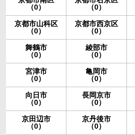
（0）
（0）
京都市山科区
京都市西京区
（0）
（0）
舞鶴市
綾部市
（0）
（0）
宮津市
亀岡市
（0）
（0）
向日市
長岡京市
（0）
（0）
京田辺市
京丹後市
（0）
（0）