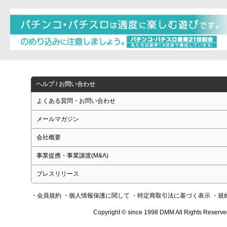
ヘルプ / お問い合わせ
よくある質問・お問い合わせ
メールマガジン
会社概要
事業提携・事業譲渡(M&A)
プレスリリース
・会員規約
・個人情報保護に関して
・特定商取引法に基づく表示
・規
Copyright © since 1998 DMM All Rights Reserve