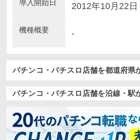
導入開始日
2012年10月22
機種概要
-
パチンコ・パチスロ店舗を都道府県
パチンコ・パチスロ店舗を沿線・駅