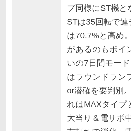
プ同様にST機と
STは35回転で
は70.7%と高め
があるのもポイ
いの7日間モード
はラウンドラン
or潜確を要判別
れはMAXタイプ
大当り＆電サポ