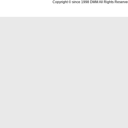
Copyright © since 1998 DMM All Rights Reserve