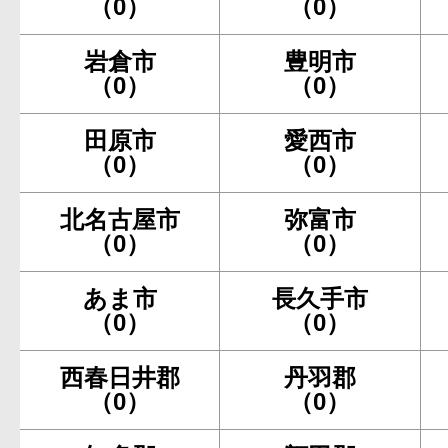
（0）
（0）
岩倉市
豊明市
（0）
（0）
田原市
愛西市
（0）
（0）
北名古屋市
弥富市
（0）
（0）
あま市
長久手市
（0）
（0）
西春日井郡
丹羽郡
（0）
（0）