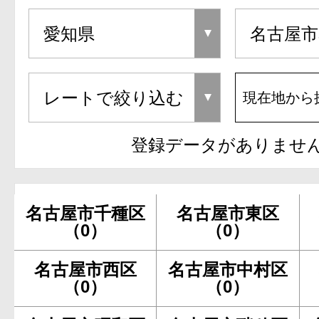
現在地から
登録データがありませ
名古屋市千種区
名古屋市東区
（0）
（0）
名古屋市西区
名古屋市中村区
（0）
（0）