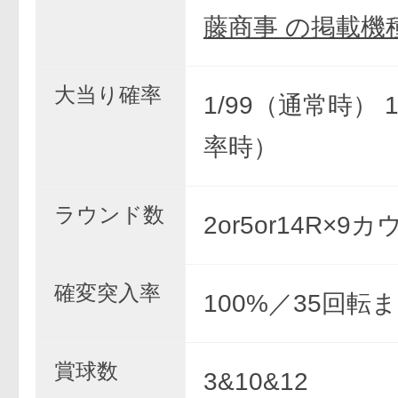
藤商事 の掲載機
大当り確率
1/99（通常時） 
率時）
ラウンド数
2or5or14R×9
確変突入率
100%／35回転
賞球数
3&10&12