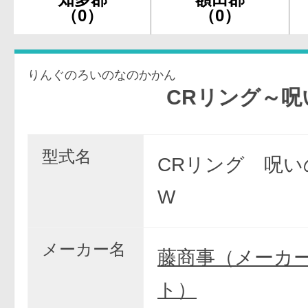
（0）
（0）
りんぐのろいのなのかかん
CRリング～呪いの7日
型式名
CRリング 呪い
W
メーカー名
藤商事（メーカ
ト）