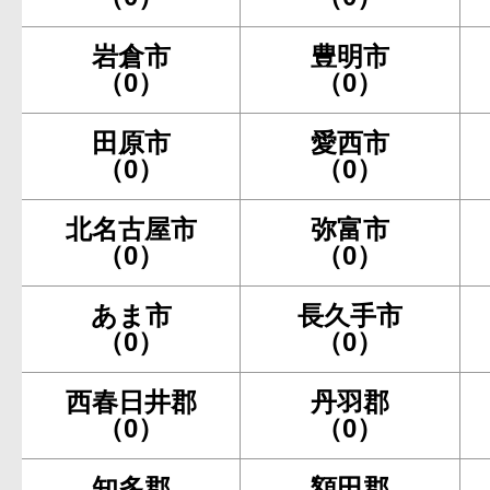
岩倉市
豊明市
（0）
（0）
田原市
愛西市
（0）
（0）
北名古屋市
弥富市
（0）
（0）
あま市
長久手市
（0）
（0）
西春日井郡
丹羽郡
（0）
（0）
知多郡
額田郡