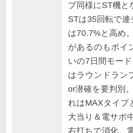
プ同様にST機と
STは35回転で
は70.7%と高め
があるのもポイ
いの7日間モード
はラウンドラン
or潜確を要判別
れはMAXタイプ
大当り＆電サポ
右打ちで消化。