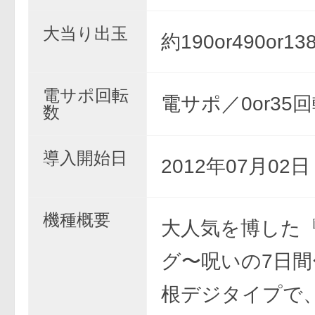
大当り出玉
約190or490or13
電サポ回転
電サポ／0or35
数
導入開始日
2012年07月02
機種概要
大人気を博した『
グ〜呪いの7日間
根デジタイプで、