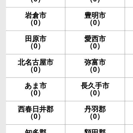
岩倉市
豊明市
（0）
（0）
田原市
愛西市
（0）
（0）
北名古屋市
弥富市
（0）
（0）
あま市
長久手市
（0）
（0）
西春日井郡
丹羽郡
（0）
（0）
知多郡
額田郡