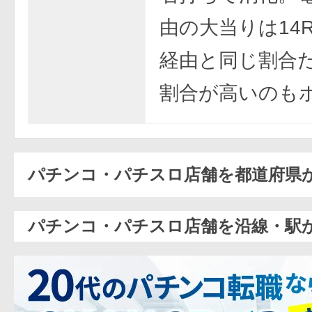
由の大当りは14
経由と同じ割合だ
割合が高いのも
パチンコ・パチスロ店舗を都道府県
パチンコ・パチスロ店舗を沿線・駅