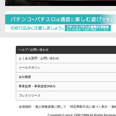
ヘルプ / お問い合わせ
よくある質問・お問い合わせ
メールマガジン
会社概要
事業提携・事業譲渡(M&A)
プレスリリース
・会員規約
・個人情報保護に関して
・特定商取引法に基づく表示
・規
Copyright © since 1998 DMM All Rights Reserve