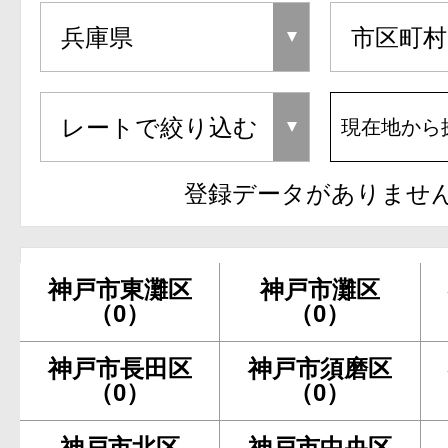
現在地から
登録データがありませ
神戸市東灘区
神戸市灘区
（0）
（0）
神戸市長田区
神戸市須磨区
（0）
（0）
神戸市北区
神戸市中央区