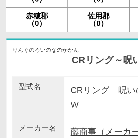
赤穂郡
佐用郡
（0）
（0）
りんぐのろいのなのかかん
CRリング～呪いの7日間
型式名
CRリング 呪い
W
メーカー名
藤商事（メーカ