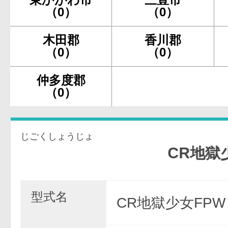
（0）
（0）
木田郡
香川郡
（0）
（0）
仲多度郡
（0）
じごくしょうじょ
CR地獄少女F
型式名
CR地獄少女FPW