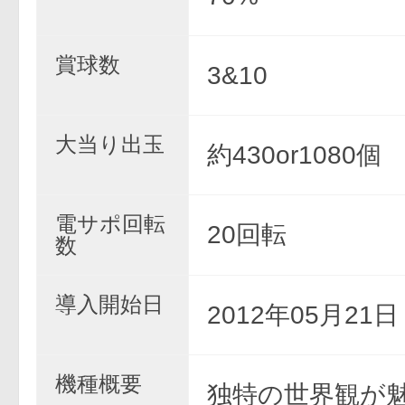
賞球数
3&10
大当り出玉
約430or1080個
電サポ回転
20回転
数
導入開始日
2012年05月21
機種概要
独特の世界観が