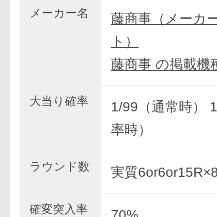
メーカー名
藤商事（メーカ
ト）
藤商事 の掲載機
大当り確率
1/99（通常時） 
率時）
ラウンド数
実質6or6or15R
確変突入率
70%