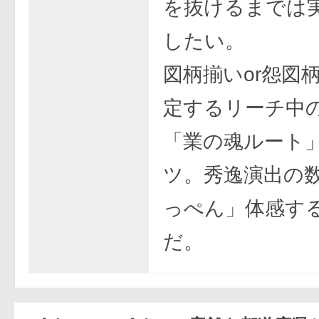
を抜けるまでは
したい。
図柄揃いor怨図
定するリーチ中
「業の魂ルート
ツ。秀逸演出の
っぺん」体感す
だ。