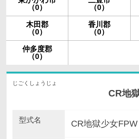
（0）
（0）
木田郡
香川郡
（0）
（0）
仲多度郡
（0）
じごくしょうじょ
CR地獄少女
型式名
CR地獄少女FPW