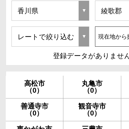
現在地から
登録データがありませ
高松市
丸亀市
（0）
（0）
善通寺市
観音寺市
（0）
（0）
東かがわ市
三豊市