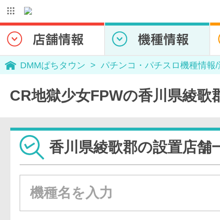
DMMぱちタウン
パチンコ・パチスロ機種情報
CR地獄少女FPWの香川県綾歌
香川県綾歌郡の設置店舗