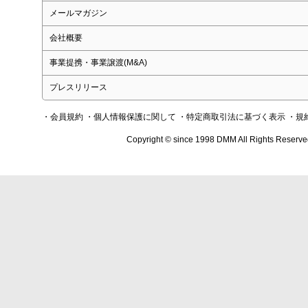
メールマガジン
会社概要
事業提携・事業譲渡(M&A)
プレスリリース
・会員規約
・個人情報保護に関して
・特定商取引法に基づく表示
・規
Copyright © since 1998 DMM All Rights Reserve