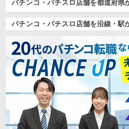
パチンコ・パチスロ店舗を都道府県
パチンコ・パチスロ店舗を沿線・駅