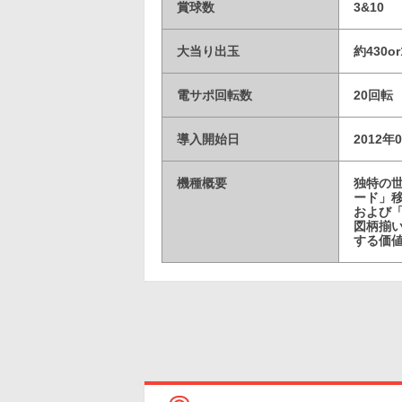
賞球数
3&10
大当り出玉
約430or
電サポ回転数
20回転
導入開始日
2012年
機種概要
独特の
ード」
および
図柄揃
する価