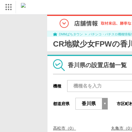
パチンコ・パチスロ機種情報
DMMぱちタウン
CR地獄少女FPWの
香川県の設置店舗一覧
機種
都道府県
市区町
高松市（0）
丸亀市（0