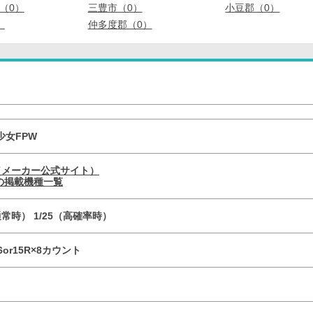
（0）
三豊市（0）
小豆郡（0）
）
仲多度郡（0）
少女FPW
（メーカー公式サイト）
の掲載機種一覧
通常時） 1/25（高確率時）
6or15R×8カウント