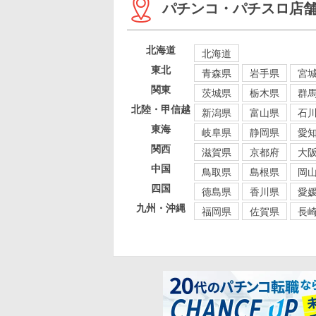
パチンコ・パチスロ店
北海道
北海道
東北
青森県
岩手県
宮
関東
茨城県
栃木県
群
北陸・甲信越
新潟県
富山県
石
東海
岐阜県
静岡県
愛
関西
滋賀県
京都府
大
中国
鳥取県
島根県
岡
四国
徳島県
香川県
愛
九州・沖縄
福岡県
佐賀県
長