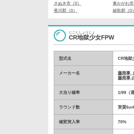
さぬき市（0）
東かがわ市
香川郡（0）
綾歌郡（0
じごくしょうじょ
CR地獄少女FPW
型式名
CR地獄
メーカー名
藤商事
藤商事 
大当り確率
1/99（
ラウンド数
実質6or
確変突入率
70%