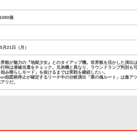
1080個
05月21日（月）
世界観が魅力の『地獄少女』とのタイアップ機。世界観を活かした演出
移行時は潜確当選をチェック。兄弟機と異なり、ラウンドランプ判別も
「怨み晴らしモード」を抜けるまでは実戦を継続したい。
いor怨図柄停止が確定するリーチ中の分岐演出「業の魂ルート」は激ア
値アリだ。