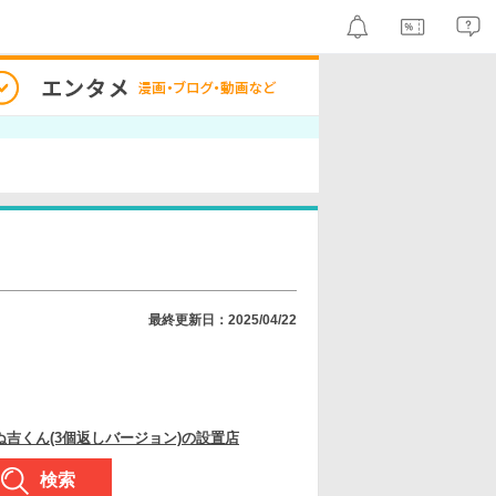
最終更新日：2025/04/22
ぬ吉くん(3個返しバージョン)の設置店
検索