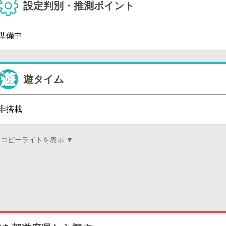
設定判別・推測ポイント
準備中
遊タイム
非搭載