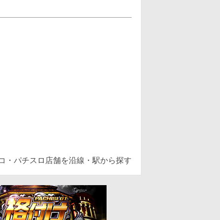
ンコ・パチスロ店舗を沿線・駅から探す