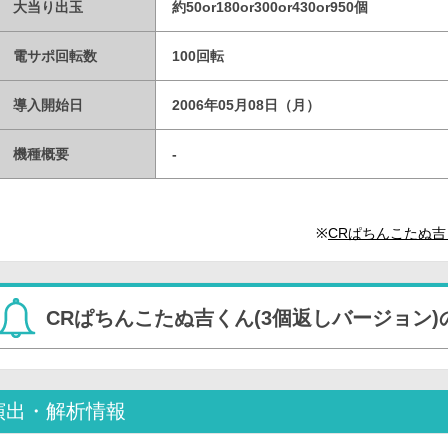
大当り出玉
約50or180or300or430or950個
電サポ回転数
100回転
導入開始日
2006年05月08日（月）
機種概要
-
※
CRぱちんこたぬ吉
CRぱちんこたぬ吉くん(3個返しバージョン
演出・解析情報