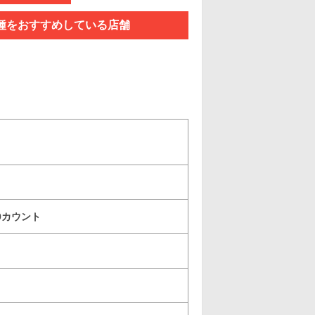
種をおすすめしている店舗
10カウント