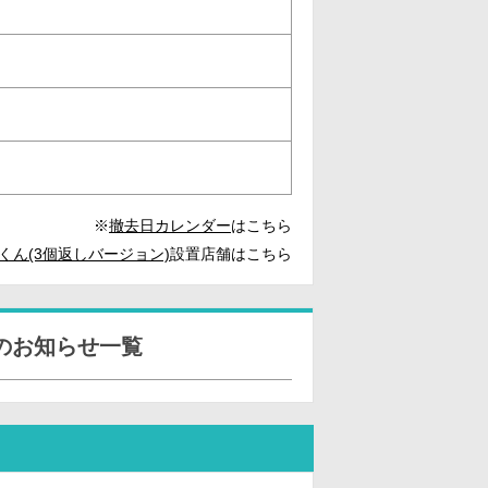
※
撤去日カレンダー
はこちら
くん(3個返しバージョン)
設置店舗はこちら
)のお知らせ一覧