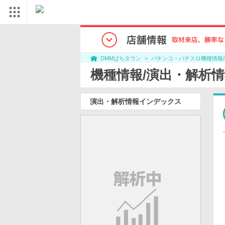
パチンコ・パチスロ機種情報
DMMぱちタウン
機種情報/演出・解析
演出・解析情報インデックス