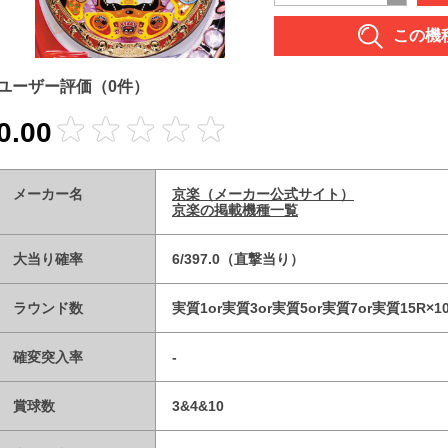
この機
ユーザー評価
（0件）
0.00
メーカー名
京楽（メーカー公式サイト）
京楽の掲載機種一覧
大当り確率
6/397.0（直撃当り）
ラウンド数
実質1or実質3or実質5or実質7or実質15R×
確変突入率
-
賞球数
3&4&10