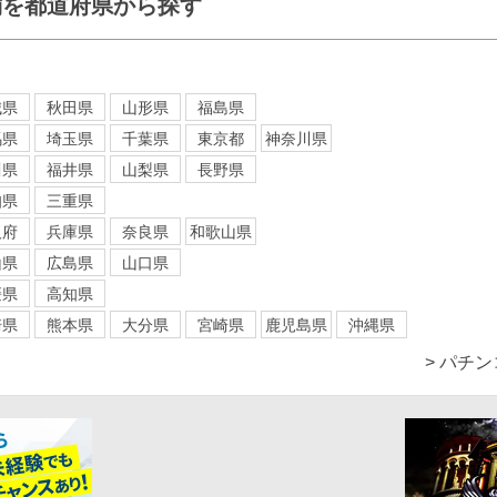
舗を都道府県から探す
城県
秋田県
山形県
福島県
馬県
埼玉県
千葉県
東京都
神奈川県
川県
福井県
山梨県
長野県
知県
三重県
阪府
兵庫県
奈良県
和歌山県
山県
広島県
山口県
媛県
高知県
崎県
熊本県
大分県
宮崎県
鹿児島県
沖縄県
> パチ