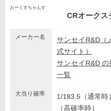
おーくすちゃんす
CRオークスチャン
メーカー名
サンセイR&D（
式サイト）
サンセイR&D 
一覧
大当り確率
1/183.5（通常時）
（高確率時）