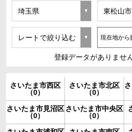
現在地から
登録データがありませ
さいたま市西区
さいたま市北区
さ
（0）
（0）
さいたま市見沼区
さいたま市中央区
（0）
（0）
さいたま市浦和区
さいたま市南区