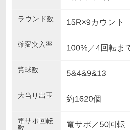
ラウンド数
15R×9カウント
確変突入率
100%／4回転ま
賞球数
5&4&9&13
大当り出玉
約1620個
電サポ回転
電サポ／50回転
数