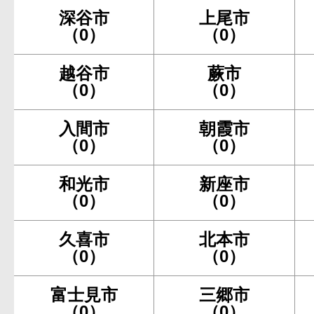
深谷市
上尾市
（0）
（0）
越谷市
蕨市
（0）
（0）
入間市
朝霞市
（0）
（0）
和光市
新座市
（0）
（0）
久喜市
北本市
（0）
（0）
富士見市
三郷市
（0）
（0）