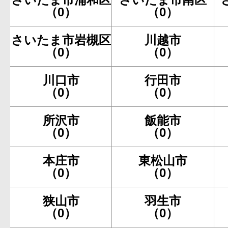
（0）
（0）
さいたま市岩槻区
川越市
（0）
（0）
川口市
行田市
（0）
（0）
所沢市
飯能市
（0）
（0）
本庄市
東松山市
（0）
（0）
狭山市
羽生市
（0）
（0）