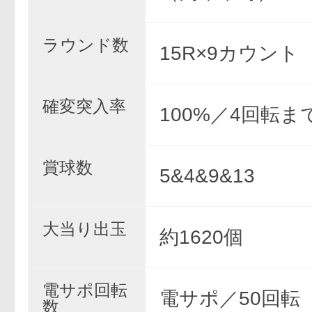
ラウンド数
15R×9カウント
確変突入率
100%／4回転ま
賞球数
5&4&9&13
大当り出玉
約1620個
電サポ回転
電サポ／50回転
数