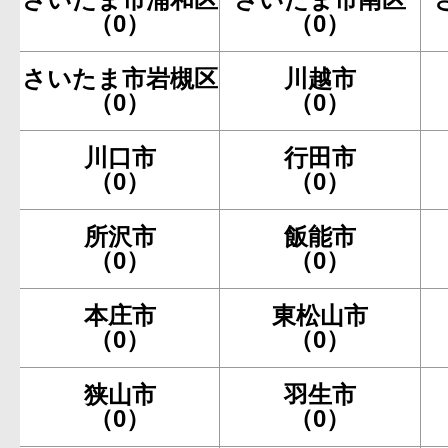
（0）
（0）
さいたま市岩槻区
川越市
（0）
（0）
川口市
行田市
（0）
（0）
所沢市
飯能市
（0）
（0）
本庄市
東松山市
（0）
（0）
狭山市
羽生市
（0）
（0）