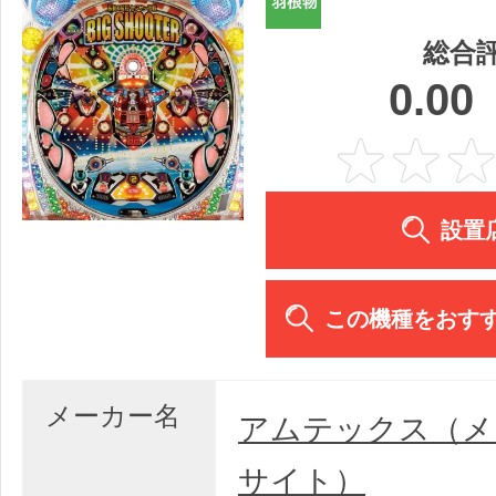
総合
0.00
設置
この機種をおす
メーカー名
アムテックス（メ
サイト）