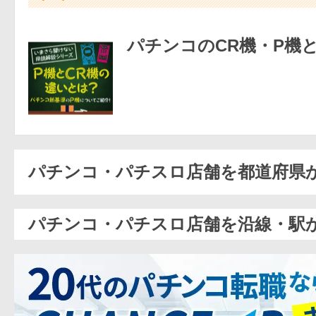
パチンコのCR機・P機
パチンコ・パチスロ店舗を都道府県
パチンコ・パチスロ店舗を沿線・駅