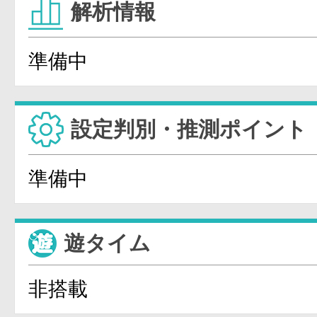
解析情報
準備中
設定判別・推測ポイント
準備中
遊タイム
非搭載