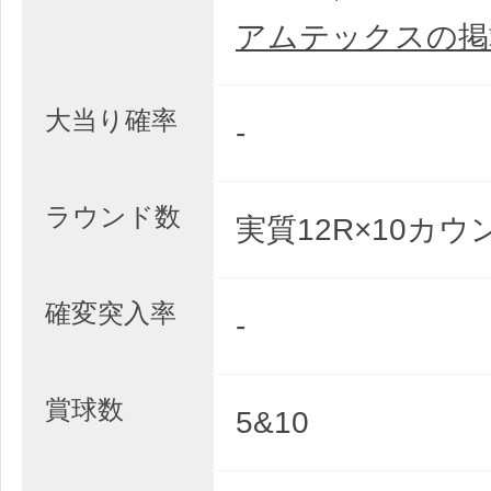
アムテックスの掲
大当り確率
-
ラウンド数
実質12R×10カウ
確変突入率
-
賞球数
5&10