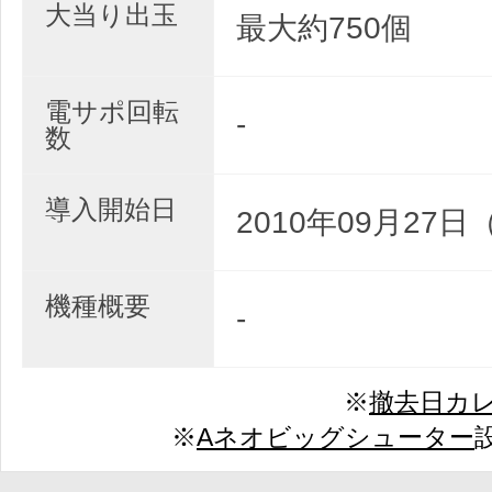
大当り出玉
最大約750個
電サポ回転
-
数
導入開始日
2010年09月27日
機種概要
-
※
撤去日カ
※
Aネオビッグシューター