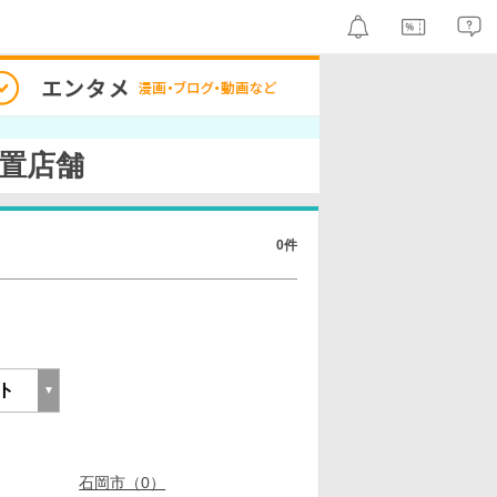
置店舗
0件
石岡市（0）