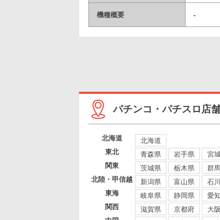
機種概要
-
パチンコ・パチスロ店
北海道
北海道
東北
青森県
岩手県
宮
関東
茨城県
栃木県
群
北陸・甲信越
新潟県
富山県
石
東海
岐阜県
静岡県
愛
関西
滋賀県
京都府
大