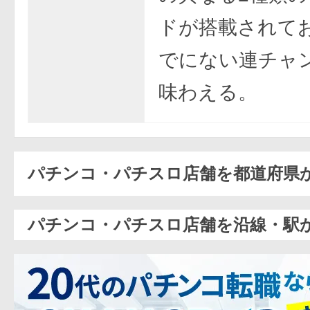
ドが搭載されて
でにない連チャ
味わえる。
パチンコ・パチスロ店舗を都道府県
パチンコ・パチスロ店舗を沿線・駅