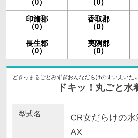
（0）
（0）
印旛郡
香取郡
（0）
（0）
長生郡
夷隅郡
（0）
（0）
ドキッ！丸ごと水着CR女だら
型式名
CR女だらけの水
AX