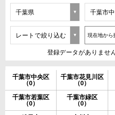
現在地から
登録データがありませ
千葉市中央区
千葉市花見川区
（0）
（0）
千葉市若葉区
千葉市緑区
（0）
（0）