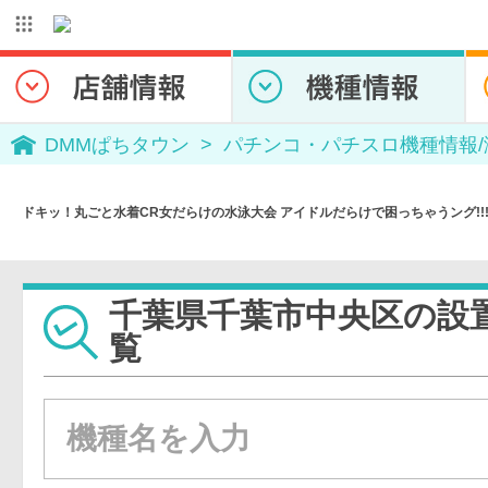
DMMぱちタウン
パチンコ・パチスロ機種情報
ドキッ！丸ごと水着CR女だらけの水泳大会 アイドルだらけで困っちゃうング!
千葉県千葉市中央区の設
覧