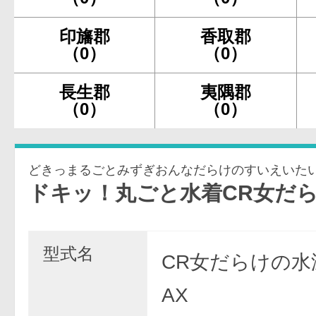
印旛郡
香取郡
（0）
（0）
長生郡
夷隅郡
（0）
（0）
丸ごと水着CR女だらけの水泳大会
型式名
CR女だらけの水
AX