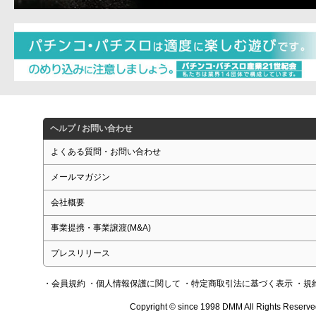
ヘルプ / お問い合わせ
よくある質問・お問い合わせ
メールマガジン
会社概要
事業提携・事業譲渡(M&A)
プレスリリース
・会員規約
・個人情報保護に関して
・特定商取引法に基づく表示
・規
Copyright © since 1998 DMM All Rights Reserve