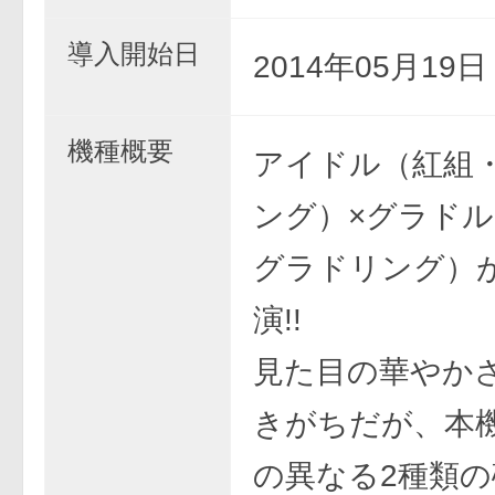
導入開始日
2014年05月19
機種概要
アイドル（紅組
ング）×グラド
グラドリング）
演!!
見た目の華やか
きがちだが、本
の異なる2種類