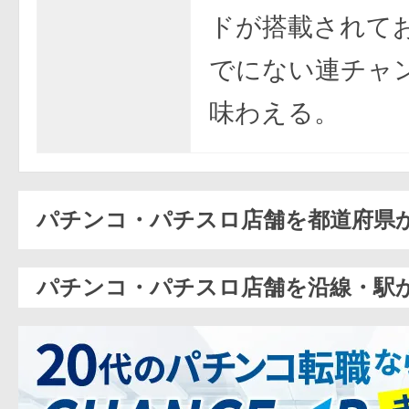
ドが搭載されて
でにない連チャ
味わえる。
パチンコ・パチスロ店舗を都道府県
パチンコ・パチスロ店舗を沿線・駅