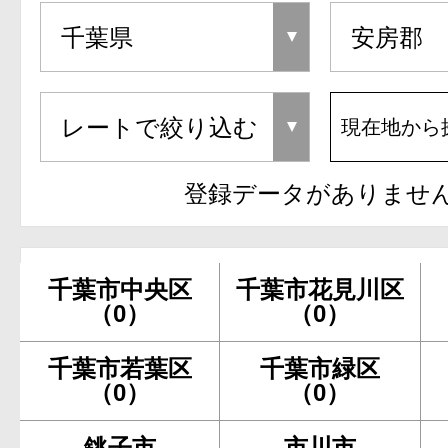
現在地から
登録データがありませ
千葉市中央区
千葉市花見川区
（0）
（0）
千葉市若葉区
千葉市緑区
（0）
（0）
銚子市
市川市