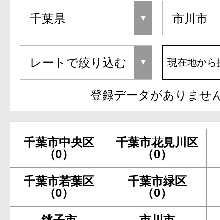
現在地から
登録データがありませ
千葉市中央区
千葉市花見川区
（0）
（0）
千葉市若葉区
千葉市緑区
（0）
（0）
銚子市
市川市