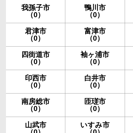
我孫子市
鴨川市
（0）
（0）
君津市
富津市
（0）
（0）
四街道市
袖ヶ浦市
（0）
（0）
印西市
白井市
（0）
（0）
南房総市
匝瑳市
（0）
（0）
山武市
いすみ市
（0）
（0）