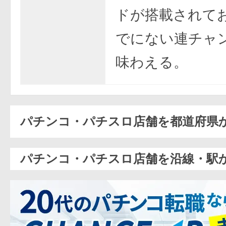
ドが搭載されて
でにない連チャ
味わえる。
パチンコ・パチスロ店舗を都道府県
パチンコ・パチスロ店舗を沿線・駅