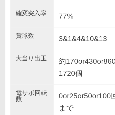
確変突入率
77%
賞球数
3&1&4&10&13
大当り出玉
約170or430or860
1720個
電サポ回転
0or25or50or1
数
まで