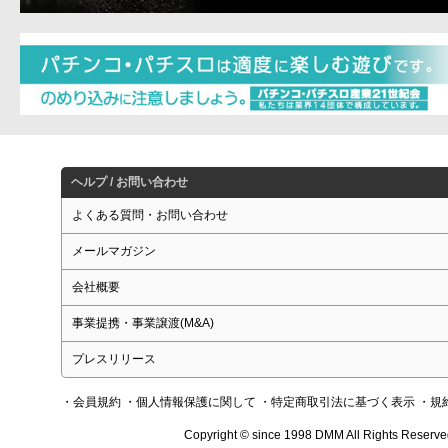
ヘルプ / お問い合わせ
よくある質問・お問い合わせ
メールマガジン
会社概要
事業提携・事業譲渡(M&A)
プレスリリース
・会員規約
・個人情報保護に関して
・特定商取引法に基づく表示
・規
Copyright © since 1998 DMM All Rights Reserve