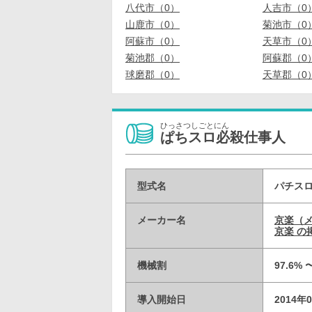
八代市（0）
人吉市（0
山鹿市（0）
菊池市（0
阿蘇市（0）
天草市（0
菊池郡（0）
阿蘇郡（0
球磨郡（0）
天草郡（0
ひっさつしごとにん
ぱちスロ必殺仕事人
型式名
パチス
メーカー名
京楽（
京楽 の
機械割
97.6% 
導入開始日
2014年