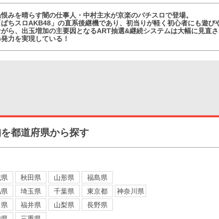
ぬ恨みを晴らす闇の仕事人・中村主水が京楽のパチスロで登場。
「ぱちスロAKB48」の直系後継機であり、初当りが軽く初心者にも遊び
がら、出玉増加の主要因となるART抽選&継続システムは大幅に見直さ
爆発力を実現している！
舗を都道府県から探す
城県
秋田県
山形県
福島県
馬県
埼玉県
千葉県
東京都
神奈川県
川県
福井県
山梨県
長野県
知県
三重県