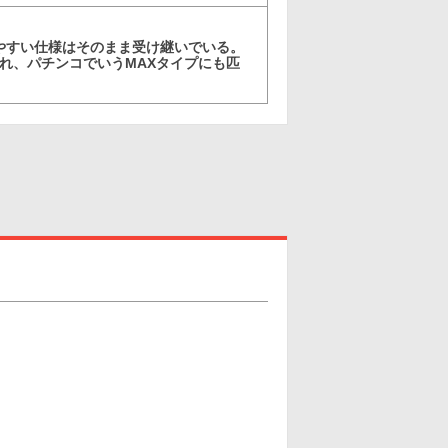
やすい仕様はそのまま受け継いでいる。
れ、パチンコでいうMAXタイプにも匹