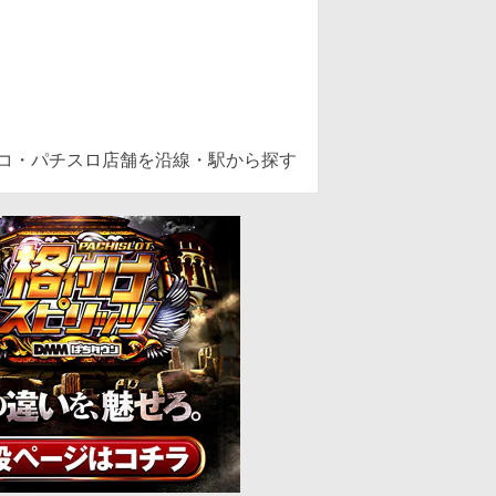
ンコ・パチスロ店舗を沿線・駅から探す