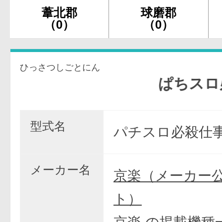
葦北郡
球磨郡
（0）
（0）
ひっさつしごとにん
ぱちスロ必殺
型式名
パチスロ必殺仕
メーカー名
京楽（メーカー
ト）