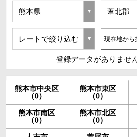
現在地から
登録データがありませ
熊本市中央区
熊本市東区
（0）
（0）
熊本市南区
熊本市北区
（0）
（0）
人吉市
荒尾市