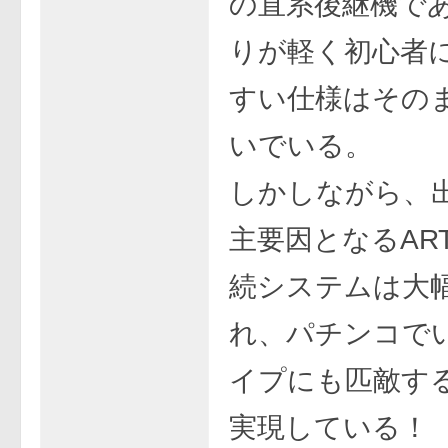
の直系後継機で
りが軽く初心者
すい仕様はその
いでいる。
しかしながら、
主要因となるAR
続システムは大
れ、パチンコでい
イプにも匹敵す
実現している！