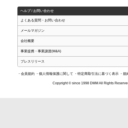
ヘルプ / お問い合わせ
よくある質問・お問い合わせ
メールマガジン
会社概要
事業提携・事業譲渡(M&A)
プレスリリース
・会員規約
・個人情報保護に関して
・特定商取引法に基づく表示
・規
Copyright © since 1998 DMM All Rights Reserve