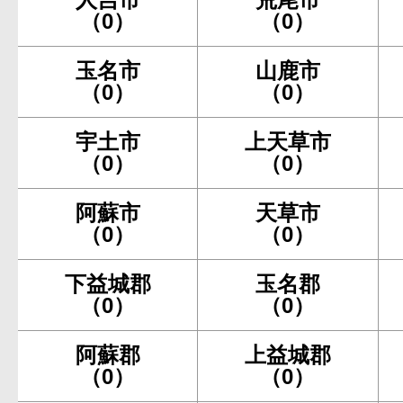
（0）
（0）
玉名市
山鹿市
（0）
（0）
宇土市
上天草市
（0）
（0）
阿蘇市
天草市
（0）
（0）
下益城郡
玉名郡
（0）
（0）
阿蘇郡
上益城郡
（0）
（0）