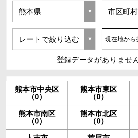
現在地から
登録データがありませ
熊本市中央区
熊本市東区
（0）
（0）
熊本市南区
熊本市北区
（0）
（0）
人吉市
荒尾市