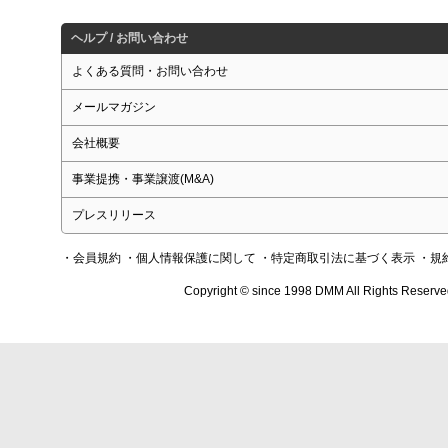
ヘルプ / お問い合わせ
よくある質問・お問い合わせ
メールマガジン
会社概要
事業提携・事業譲渡(M&A)
プレスリリース
・会員規約
・個人情報保護に関して
・特定商取引法に基づく表示
・規
Copyright © since 1998 DMM All Rights Reserve