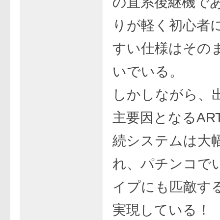
の直系後継機で
りが軽く初心者
すい仕様はその
いでいる。
しかしながら、
主要因となるAR
続システムは大
れ、パチンコでい
イプにも匹敵す
実現している！