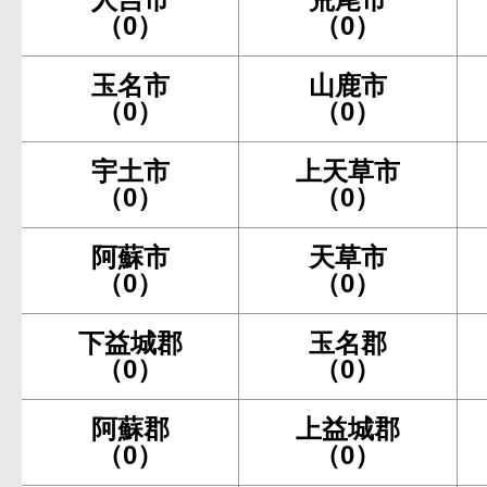
（0）
（0）
玉名市
山鹿市
（0）
（0）
宇土市
上天草市
（0）
（0）
阿蘇市
天草市
（0）
（0）
下益城郡
玉名郡
（0）
（0）
阿蘇郡
上益城郡
（0）
（0）