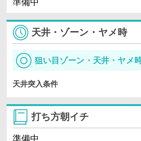
準備中
天井・ゾーン・ヤメ時
狙い目ゾーン・天井・ヤメ
天井突入条件
打ち方朝イチ
準備中