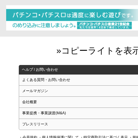
ヘルプ / お問い合わせ
よくある質問・お問い合わせ
メールマガジン
会社概要
事業提携・事業譲渡(M&A)
プレスリリース
・会員規約
・個人情報保護に関して
・特定商取引法に基づく表示
・規