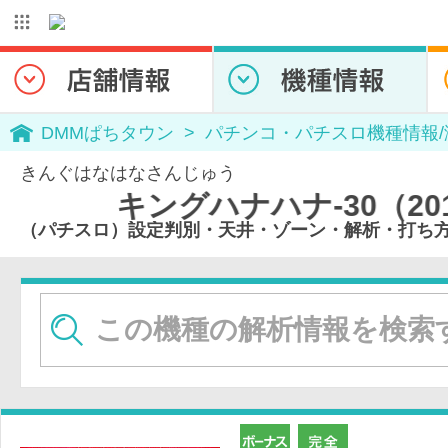
DMMぱちタウン
パチンコ・パチスロ機種情報
きんぐはなはなさんじゅう
ハナハナ-30（2011年）
（パチスロ）設定判別・天井・ゾーン・解析・打ち