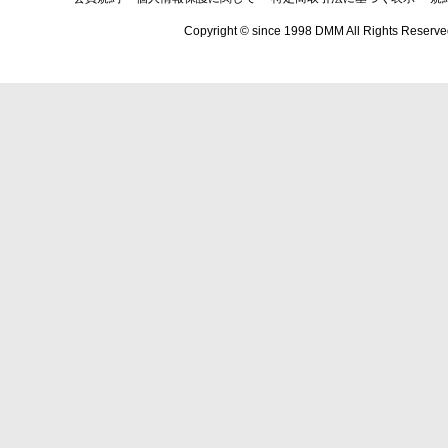
Copyright © since 1998 DMM All Rights Reserve