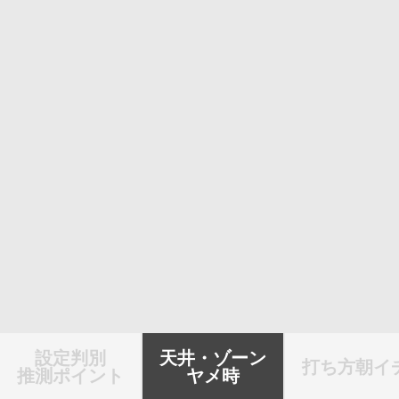
設定判別
天井・ゾーン
打ち方朝イ
推測ポイント
ヤメ時