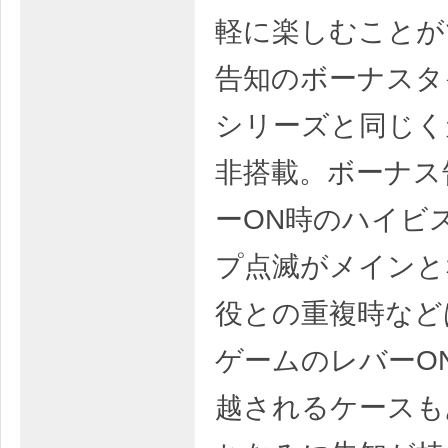
軽に楽しむことが
告知のボーナスタ
シリーズと同じく
非搭載。ボーナス
ーON時のハイビ
プ点滅がメインと
役との重複時など
ゲームのレバーO
越されるケースも