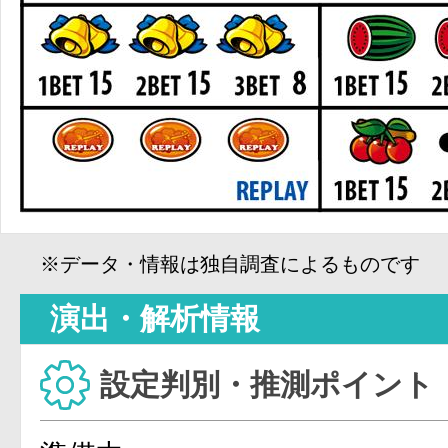
※データ・情報は独自調査によるものです
演出・解析情報
設定判別・推測ポイント