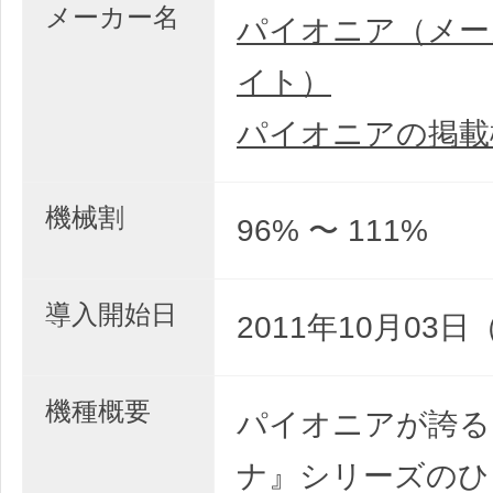
メーカー名
パイオニア（メー
イト）
パイオニアの掲載
機械割
96% 〜 111%
導入開始日
2011年10月03日
機種概要
パイオニアが誇る
ナ』シリーズのひ