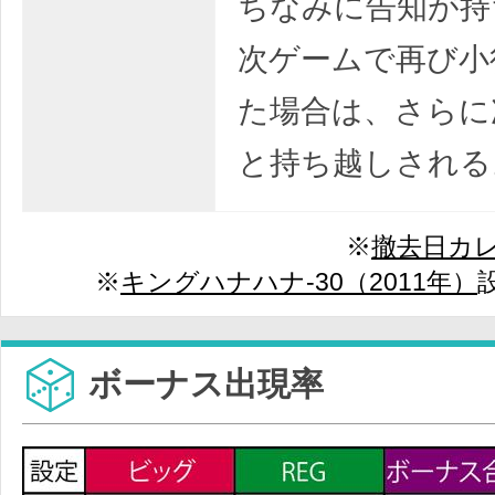
ちなみに告知が持
次ゲームで再び小
た場合は、さらに
と持ち越しされる
※
撤去日カ
※
キングハナハナ-30（2011年）
ボーナス出現率