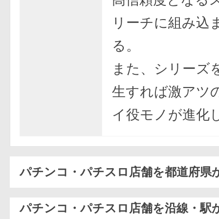
リーチに組み込
る。
また、シリーズ
生すれば激アツ
イ役モノが進化
パチンコ・パチスロ店舗を都道府県
パチンコ・パチスロ店舗を沿線・駅