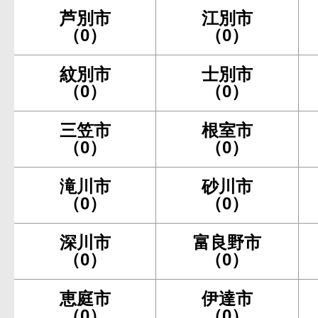
芦別市
江別市
（0）
（0）
紋別市
士別市
（0）
（0）
三笠市
根室市
（0）
（0）
滝川市
砂川市
（0）
（0）
深川市
富良野市
（0）
（0）
恵庭市
伊達市
（0）
（0）