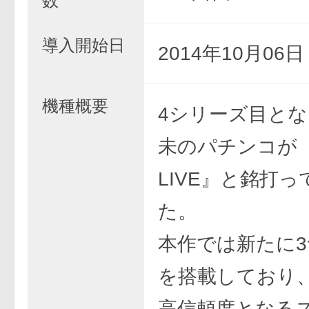
数
導入開始日
2014年10月06
機種概要
4シリーズ目と
未のパチンコが『
LIVE』と銘打
た。
本作では新たに
を搭載しており
高信頼度となる