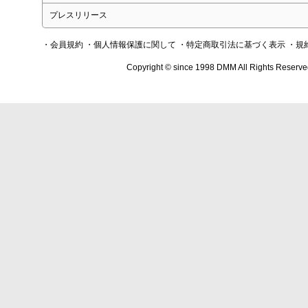
プレスリリース
・会員規約
・個人情報保護に関して
・特定商取引法に基づく表示
・規
Copyright © since 1998 DMM All Rights Reserve