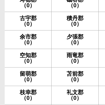
（0）
（0）
古宇郡
積丹郡
（0）
（0）
余市郡
夕張郡
（0）
（0）
空知郡
雨竜郡
（0）
（0）
留萌郡
苫前郡
（0）
（0）
枝幸郡
礼文郡
（0）
（0）