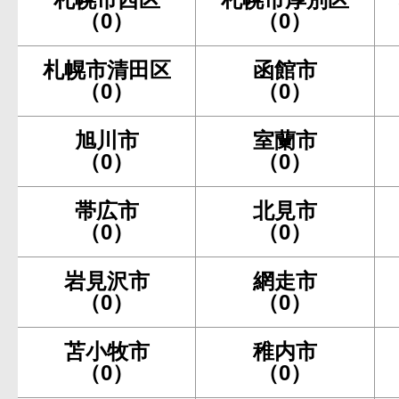
（0）
（0）
札幌市清田区
函館市
（0）
（0）
旭川市
室蘭市
（0）
（0）
帯広市
北見市
（0）
（0）
岩見沢市
網走市
（0）
（0）
苫小牧市
稚内市
（0）
（0）