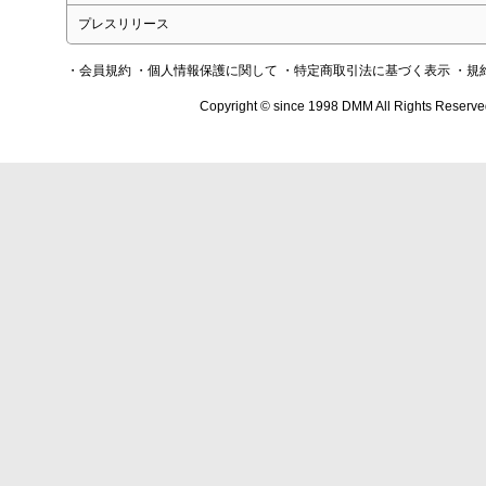
プレスリリース
・会員規約
・個人情報保護に関して
・特定商取引法に基づく表示
・規
Copyright © since 1998 DMM All Rights Reserve