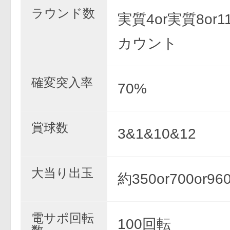
ラウンド数
実質4or実質8or11
カウント
確変突入率
70%
賞球数
3&1&10&12
大当り出玉
約350or700or96
電サポ回転
100回転