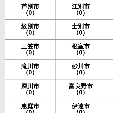
芦別市
江別市
（0）
（0）
紋別市
士別市
（0）
（0）
三笠市
根室市
（0）
（0）
滝川市
砂川市
（0）
（0）
深川市
富良野市
（0）
（0）
恵庭市
伊達市
（0）
（0）