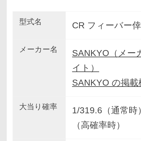
型式名
CR フィーバー
メーカー名
SANKYO（メ
イト）
SANKYO の掲
大当り確率
1/319.6（通常時）
（高確率時）