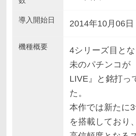
数
導入開始日
2014年10月06
機種概要
4シリーズ目と
未のパチンコが『
LIVE』と銘打
た。
本作では新たに
を搭載しており
高信頼度となる