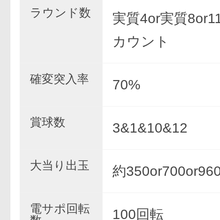
ラウンド数
実質4or実質8or11
カウント
確変突入率
70%
賞球数
3&1&10&12
大当り出玉
約350or700or96
電サポ回転
100回転