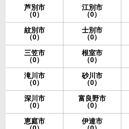
芦別市
江別市
（0）
（0）
紋別市
士別市
（0）
（0）
三笠市
根室市
（0）
（0）
滝川市
砂川市
（0）
（0）
深川市
富良野市
（0）
（0）
恵庭市
伊達市
（0）
（0）