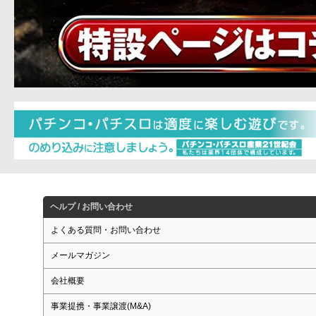
ヘルプ / お問い合わせ
よくある質問・お問い合わせ
メールマガジン
会社概要
事業提携・事業譲渡(M&A)