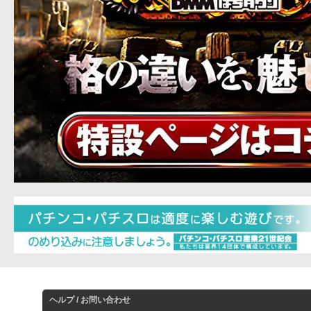
ヘルプ / お問い合わせ