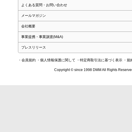
よくある質問・お問い合わせ
メールマガジン
会社概要
事業提携・事業譲渡(M&A)
プレスリリース
・会員規約
・個人情報保護に関して
・特定商取引法に基づく表示
・規
Copyright © since 1998 DMM All Rights Reserve