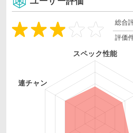
ユーザー評価
総合
評価
スペック性能
連チャン