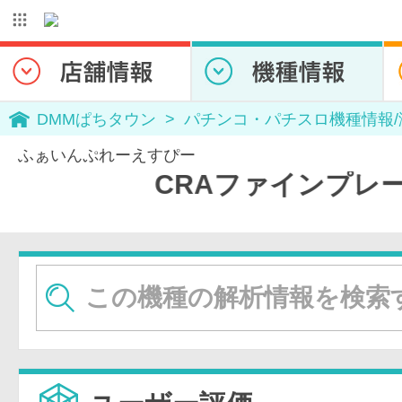
DMMぱちタウン
パチンコ・パチスロ機種情報
ふぁいんぷれーえすぴー
CRAファインプレーSP