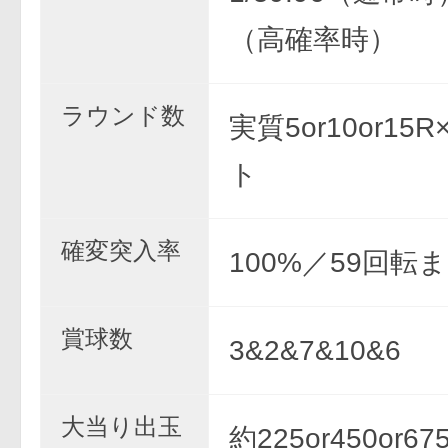
（高確率時）
ラウンド数
実質5or10or15
ト
確変突入率
100%／59回転
賞球数
3&2&7&10&6
大当り出玉
約225or450or67