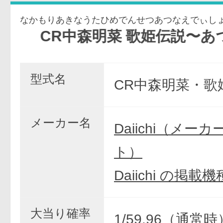
なかもりあきなうたひめでんせつあつなえでぃし
森明菜 歌姫伝説〜あつ菜EDITION〜S
型式名
CR中森明菜・歌
メーカー名
Daiichi（メー
ト）
Daiichi の掲載
大当り確率
1/59.96（通常時）