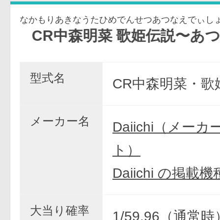
なかもりあきなうたひめでんせつあつなえでぃし
中森明菜 歌姫伝説〜あつ菜EDITION〜
型式名
CR中森明菜・歌
メーカー名
Daiichi（メー
ト）
Daiichi の掲載
大当り確率
1/59.96（通常時）