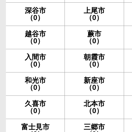
深谷市
上尾市
（0）
（0）
越谷市
蕨市
（0）
（0）
入間市
朝霞市
（0）
（0）
和光市
新座市
（0）
（0）
久喜市
北本市
（0）
（0）
富士見市
三郷市