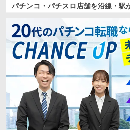
パチンコ・パチスロ店舗を沿線・駅