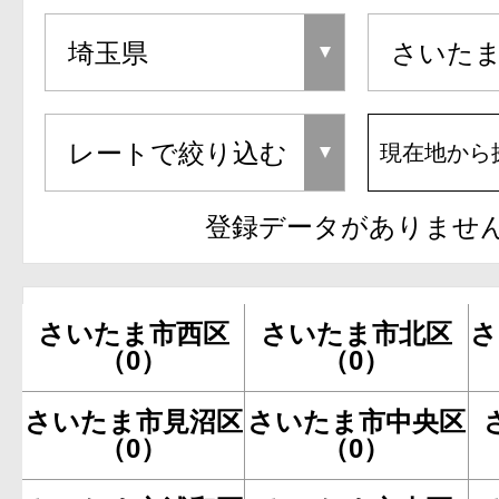
現在地から
登録データがありませ
さいたま市西区
さいたま市北区
さ
（0）
（0）
さいたま市見沼区
さいたま市中央区
（0）
（0）