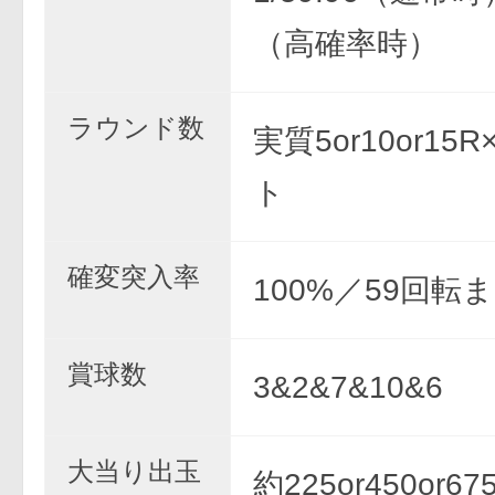
（高確率時）
ラウンド数
実質5or10or15
ト
確変突入率
100%／59回転
賞球数
3&2&7&10&6
大当り出玉
約225or450or67