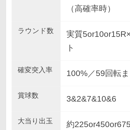
（高確率時）
ラウンド数
実質5or10or15
ト
確変突入率
100%／59回転
賞球数
3&2&7&10&6
大当り出玉
約225or450or67