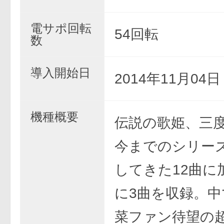
電サポ回転
54回転
数
導入開始日
2014年11月04
機種概要
伝説の歌姫、三
今までのシリー
してきた12曲に
に3曲を収録。中
菜ファン待望の