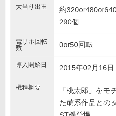
大当り出玉
約320or480or640
290個
電サポ回転
0or50回転
数
導入開始日
2015年02月16
機種概要
「桃太郎」をモ
た萌系作品との
ST機登場。