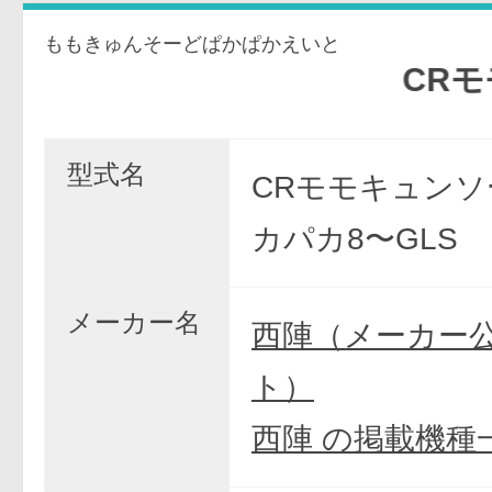
ももきゅんそーどぱかぱかえいと
CRモモキュ
型式名
CRモモキュンソ
カパカ8〜GLS
メーカー名
西陣（メーカー
ト）
西陣 の掲載機種