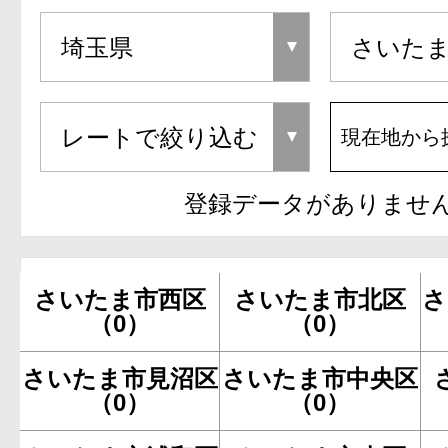
現在地から
登録データがありませ
さいたま市西区
さいたま市北区
さ
（0）
（0）
さいたま市見沼区
さいたま市中央区
（0）
（0）