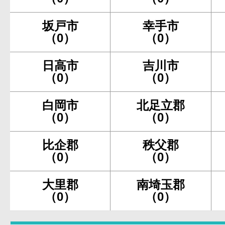
坂戸市
幸手市
（0）
（0）
日高市
吉川市
（0）
（0）
白岡市
北足立郡
（0）
（0）
比企郡
秩父郡
（0）
（0）
大里郡
南埼玉郡
（0）
（0）