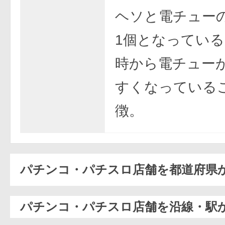
ヘソと電チュー
1個となってい
時から電チュー
すくなっている
徴。
パチンコ・パチスロ店舗を都道府県
パチンコ・パチスロ店舗を沿線・駅