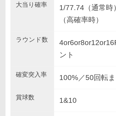
大当り確率
1/77.74（通常時）
（高確率時）
ラウンド数
4or6or8or12or
ント
確変突入率
100%／50回転
賞球数
1&10