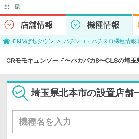
DMMぱちタウン
パチンコ・パチスロ機種情報
CRモモキュンソード〜パカパカ8〜GLSの埼
埼玉県北本市の設置店舗