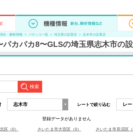
/演出・解析情報
パチンコ一覧
埼玉県の設置店
志木市の設置店
〜パカパカ8〜GLSの埼玉県志木市の
検索
村
レートで絞り込む
登録データがありません
北区（0）
さいたま市大宮区（0）
さいたま市見沼区（