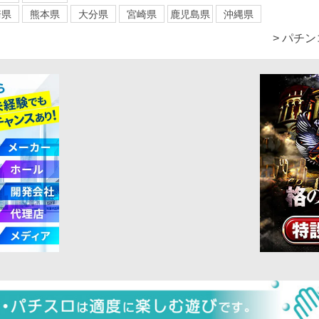
崎県
熊本県
大分県
宮崎県
鹿児島県
沖縄県
> パチ