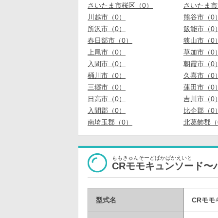
さいたま市桜区（0）
さいたま市
川越市（0）
熊谷市（0
所沢市（0）
飯能市（0
春日部市（0）
狭山市（0
上尾市（0）
草加市（0
入間市（0）
朝霞市（0
桶川市（0）
久喜市（0
三郷市（0）
蓮田市（0
日高市（0）
吉川市（0
入間郡（0）
比企郡（0
南埼玉郡（0）
北葛飾郡（
ももきゅんそーどぱかぱかえいと
CRモモキュンソード〜パ
型式名
CRモモ