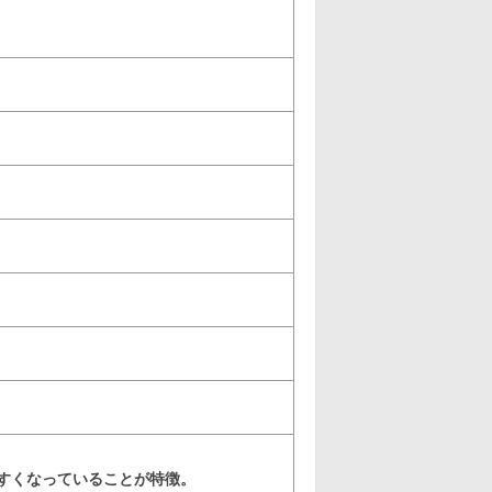
すくなっていることが特徴。