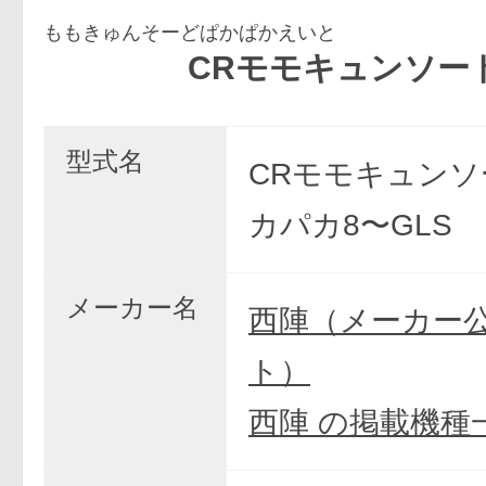
ももきゅんそーどぱかぱかえいと
CRモモキュンソード〜パカ
型式名
CRモモキュンソ
カパカ8〜GLS
メーカー名
西陣（メーカー
ト）
西陣 の掲載機種