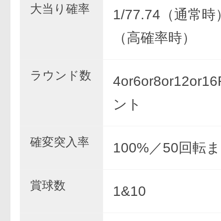
大当り確率
1/77.74（通常時）
（高確率時）
ラウンド数
4or6or8or12or
ント
確変突入率
100%／50回転
賞球数
1&10