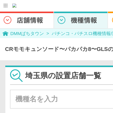
DMMぱちタウン
パチンコ・パチスロ機種情報
CRモモキュンソード〜パカパカ8〜GLS
埼玉県の設置店舗一覧