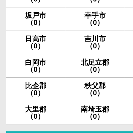
坂戸市
幸手市
（0）
（0）
日高市
吉川市
（0）
（0）
白岡市
北足立郡
（0）
（0）
比企郡
秩父郡
（0）
（0）
大里郡
南埼玉郡
（0）
（0）