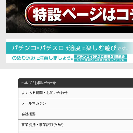
ヘルプ / お問い合わせ
よくある質問・お問い合わせ
メールマガジン
会社概要
事業提携・事業譲渡(M&A)