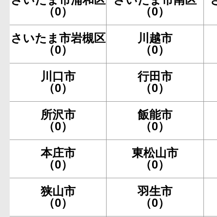
（0）
（0）
さいたま市岩槻区
川越市
（0）
（0）
川口市
行田市
（0）
（0）
所沢市
飯能市
（0）
（0）
本庄市
東松山市
（0）
（0）
狭山市
羽生市
（0）
（0）