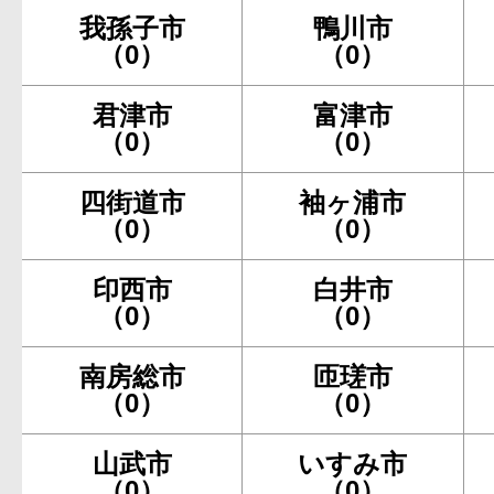
我孫子市
鴨川市
（0）
（0）
君津市
富津市
（0）
（0）
四街道市
袖ヶ浦市
（0）
（0）
印西市
白井市
（0）
（0）
南房総市
匝瑳市
（0）
（0）
山武市
いすみ市
（0）
（0）