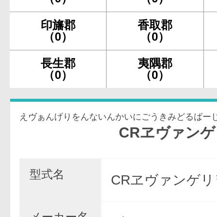
印旛郡
香取郡
（0）
（0）
長生郡
夷隅郡
（0）
（0）
えヴぁんげりをんないんかいにごうきみどるばー
CRヱヴァンゲリヲン9 
型式名
CRヱヴァンゲリ
メーカー名