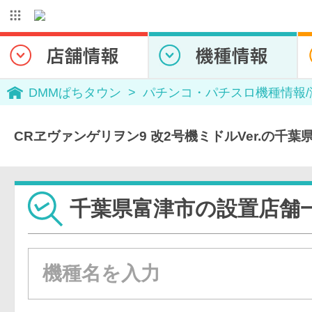
DMMぱちタウン
パチンコ・パチスロ機種情報
CRヱヴァンゲリヲン9 改2号機ミドルVer.の千
千葉県富津市の設置店舗