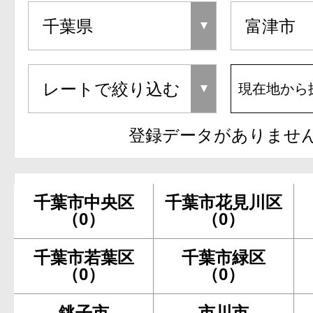
現在地から
登録データがありませ
千葉市中央区
千葉市花見川区
（0）
（0）
千葉市若葉区
千葉市緑区
（0）
（0）
銚子市
市川市