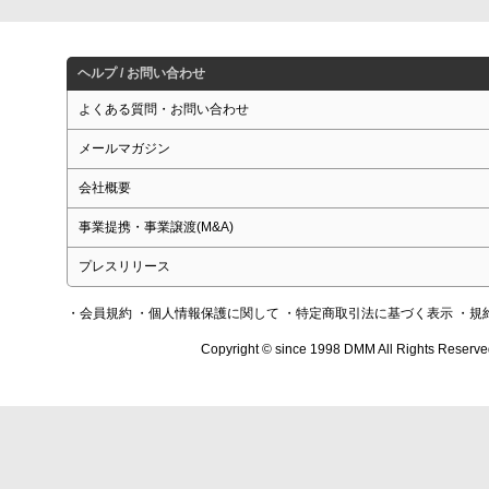
ヘルプ / お問い合わせ
よくある質問・お問い合わせ
メールマガジン
会社概要
事業提携・事業譲渡(M&A)
プレスリリース
・会員規約
・個人情報保護に関して
・特定商取引法に基づく表示
・規
Copyright © since 1998 DMM All Rights Reserve