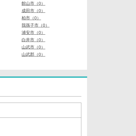
館山市（0）
成田市（0）
柏市（0）
我孫子市（0）
浦安市（0）
白井市（0）
山武市（0）
山武郡（0）