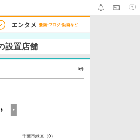
市の設置店舗
0件
千葉市緑区（0）