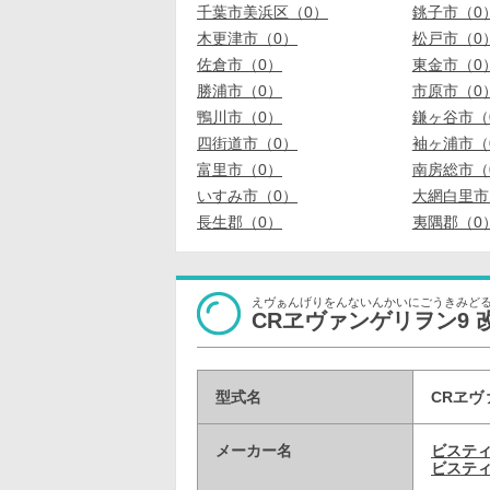
千葉市美浜区（0）
銚子市（0
木更津市（0）
松戸市（0
佐倉市（0）
東金市（0
勝浦市（0）
市原市（0
鴨川市（0）
鎌ヶ谷市（
四街道市（0）
袖ヶ浦市（
富里市（0）
南房総市（
いすみ市（0）
大網白里市
長生郡（0）
夷隅郡（0
えヴぁんげりをんないんかいにごうきみど
CRヱヴァンゲリヲン9 改
型式名
CRヱヴ
メーカー名
ビステ
ビスティ