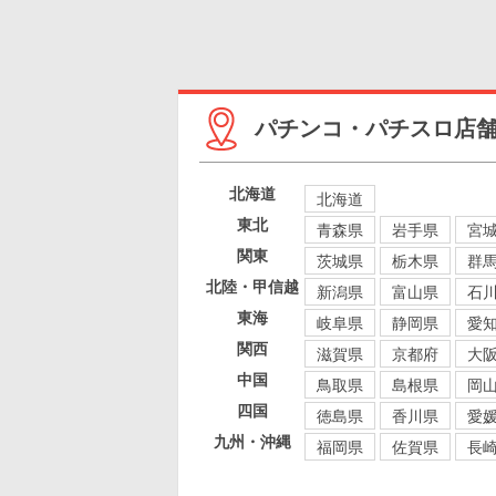
パチンコ・パチスロ店
北海道
北海道
東北
青森県
岩手県
宮
関東
茨城県
栃木県
群
北陸・甲信越
新潟県
富山県
石
東海
岐阜県
静岡県
愛
関西
滋賀県
京都府
大
中国
鳥取県
島根県
岡
四国
徳島県
香川県
愛
九州・沖縄
福岡県
佐賀県
長