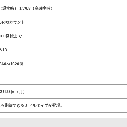
.0（通常時） 1/76.8（高確率時）
r15R×9カウント
／100回転まで
&13
860or1620個
02月23日（月）
にも期待できるミドルタイプが登場。