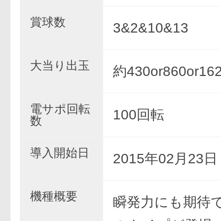
賞球数
3&2&10&13
大当り出玉
約430or860or16
電サポ回転
100回転
数
導入開始日
2015年02月23
機種概要
瞬発力にも期待