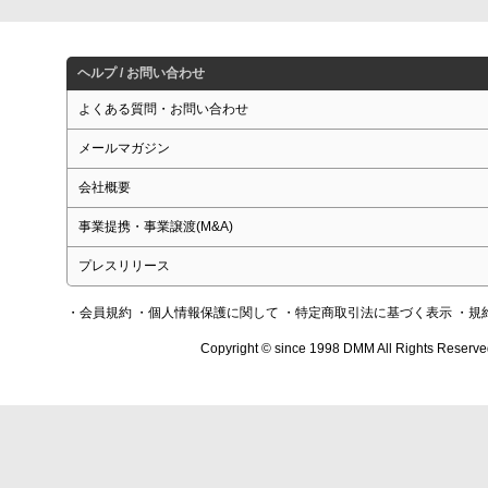
ヘルプ / お問い合わせ
よくある質問・お問い合わせ
メールマガジン
会社概要
事業提携・事業譲渡(M&A)
プレスリリース
・会員規約
・個人情報保護に関して
・特定商取引法に基づく表示
・規
Copyright © since 1998 DMM All Rights Reserve