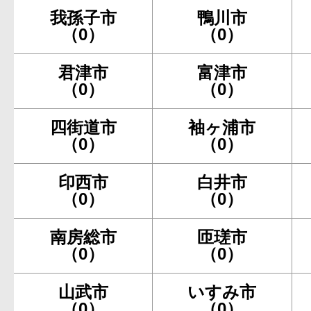
我孫子市
鴨川市
（0）
（0）
君津市
富津市
（0）
（0）
四街道市
袖ヶ浦市
（0）
（0）
印西市
白井市
（0）
（0）
南房総市
匝瑳市
（0）
（0）
山武市
いすみ市
（0）
（0）